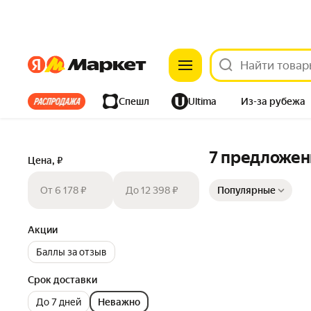
Яндекс
Яндекс
Все хиты
Спешл
Ultima
Из-за рубежа
Дом
Ремонт
Детям
Красота
Электроника
7 предложен
Цена, ₽
Сортировка товаров
От 6 178 ₽
До 12 398 ₽
Популярные
Акции
Баллы за отзыв
Срок доставки
До 7 дней
Неважно