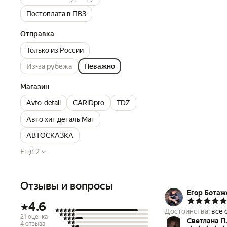
Постоплата в ПВЗ
Отправка
Только из России
Из-за рубежа
Неважно
Магазин
Avto-detali
CARiDpro
TDZ
Авто хит деталь Маг
АВТОСКАЗКА
Ещё 2
Отзывы и вопросы
Егор Ботаж
4.6
Достоинства:
всё 
21 оценка
Светлана П
4 отзыва