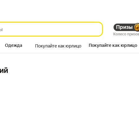
Призы
Колесо призо
Одежда
Покупайте как юрлицо
Покупайте как юрлицо
Продукты
ий