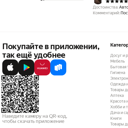
Достоинства:
Авто
Комментарий:
Пос
Покупайте в приложении,
Катего
так ещё удобнее
Досуг и 
Мебель
Бытовая 
Гигиена
Электрон
Одежда и
Товары д
Аптека
Красота 
Хобби и 
Дача и с
Наведите камеру на QR-код,

Книги
чтобы скачать приложение
Товары д