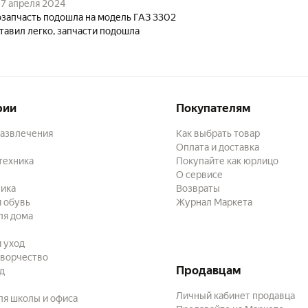
7 апреля 2024
запчасть подошла на модель ГАЗ 3302
тавил легко, запчасти подошла
рии
Покупателям
развлечения
Как выбрать товар
Оплата и доставка
техника
Покупайте как юрлицо
О сервисе
ика
Возвраты
 обувь
Журнал Маркета
ля дома
и уход
творчество
Продавцам
ад
Личный кабинет продавца
ля школы и офиса