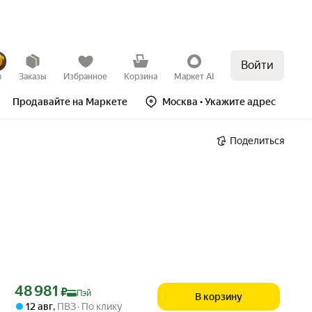
Войти
в
Заказы
Избранное
Корзина
Маркет AI
Продавайте на Маркете
Москва
• Укажите адрес
Поделиться
Цена с картой Яндекс Пэй 48981 ₽ вместо
48 981
₽
Пэй
В корзину
12 авг
,
ПВЗ
По клику