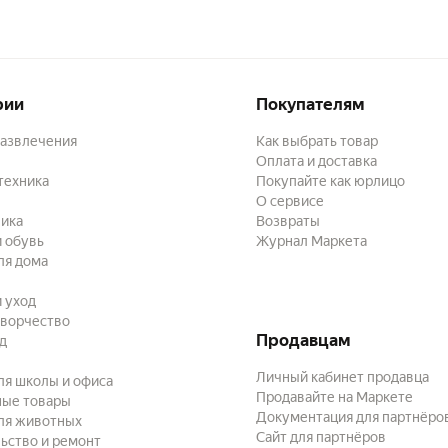
рии
Покупателям
развлечения
Как выбрать товар
Оплата и доставка
техника
Покупайте как юрлицо
О сервисе
ика
Возвраты
 обувь
Журнал Маркета
ля дома
и уход
творчество
Продавцам
ад
Личный кабинет продавца
ля школы и офиса
Продавайте на Маркете
ные товары
Документация для партнёро
ля животных
Сайт для партнёров
ьство и ремонт