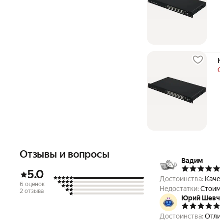
Отзывы и вопросы
Вадим
5.0
Достоинства:
Каче
6 оценок
Недостатки:
Стоим
2 отзыва
Юрий Шевч
Достоинства:
Отли