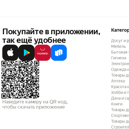
Покупайте в приложении,
Катего
так ещё удобнее
Досуг и 
Мебель
Бытовая 
Гигиена
Электрон
Одежда и
Товары д
Аптека
Красота 
Хобби и 
Дача и с
Наведите камеру на QR-код,

Книги
чтобы скачать приложение
Товары д
Спортив
Товары д
Строител