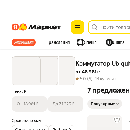
Яндекс
Яндекс
Все хиты
Трансляция
Спешл
Ultima
Из-за рубежа
Одежда
Дом
Ремонт
Детям
Коммутатор Ubiqui
Электроника
от 
48 981
 ₽
5.0
(6) ·
14 купили
7 предложен
Цена, ₽
Сортировка товаров
От 48 981 ₽
До 74 325 ₽
Популярные
Срок доставки
Сегодня‐завтра
До 3 дней