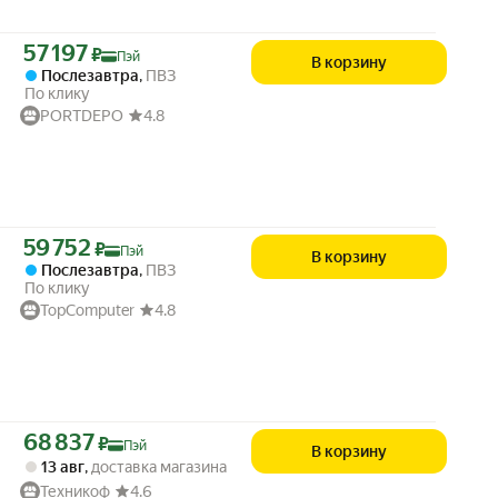
Цена с картой Яндекс Пэй 57197 ₽ вместо
57 197
₽
Пэй
В корзину
Послезавтра
,
ПВЗ
По клику
PORTDEPO
4.8
Цена с картой Яндекс Пэй 59752 ₽ вместо
59 752
₽
Пэй
В корзину
Послезавтра
,
ПВЗ
По клику
TopComputer
4.8
Цена с картой Яндекс Пэй 68837 ₽ вместо
68 837
₽
Пэй
В корзину
13 авг
,
доставка магазина
Техникоф
4.6