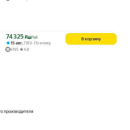
Цена с картой Яндекс Пэй 74325 ₽ вместо
74 325
₽
Пэй
В корзину
15 авг
,
ПВЗ
По клику
KNS
4.8
го производителя