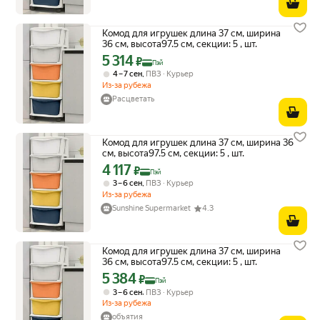
Комод для игрушек длина 37 см, ширина
36 см, высота97.5 см, секции: 5 , шт.
5 314
Цена с картой Яндекс Пэй 5314 ₽ вместо
₽
Пэй
,
4 – 7 сен
ПВЗ
Курьер
Из-за рубежа
Расцветать
Комод для игрушек длина 37 см, ширина 36
см, высота97.5 см, секции: 5 , шт.
4 117
Цена с картой Яндекс Пэй 4117 ₽ вместо
₽
Пэй
,
3 – 6 сен
ПВЗ
Курьер
Из-за рубежа
Sunshine Supermarket
4.3
Комод для игрушек длина 37 см, ширина
36 см, высота97.5 см, секции: 5 , шт.
5 384
Цена с картой Яндекс Пэй 5384 ₽ вместо
₽
Пэй
,
3 – 6 сен
ПВЗ
Курьер
Из-за рубежа
объятия