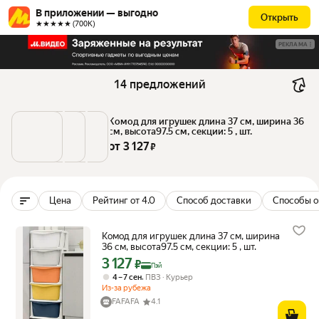
В приложении — выгодно
Открыть
★★★★★ (700К)
РЕКЛАМА
14 предложений
Комод для игрушек длина 37 см, ширина 36 
см, высота97.5 см, секции: 5 , шт.
от 
3 127
 ₽
Цена
Рейтинг от 4.0
Способ доставки
Способы о
Комод для игрушек длина 37 см, ширина
36 см, высота97.5 см, секции: 5 , шт.
3 127
Цена с картой Яндекс Пэй 3127 ₽ вместо
₽
Пэй
,
4 – 7 сен
ПВЗ
Курьер
Из-за рубежа
FAFAFA
4.1