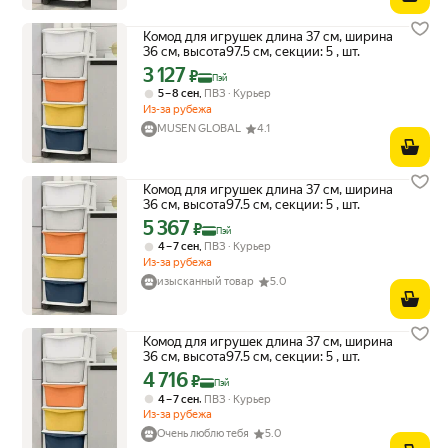
Комод для игрушек длина 37 см, ширина
36 см, высота97.5 см, секции: 5 , шт.
3 127
Цена с картой Яндекс Пэй 3127 ₽ вместо
₽
Пэй
,
5 – 8 сен
ПВЗ
Курьер
Из-за рубежа
MUSEN GLOBAL
4.1
Комод для игрушек длина 37 см, ширина
36 см, высота97.5 см, секции: 5 , шт.
5 367
Цена с картой Яндекс Пэй 5367 ₽ вместо
₽
Пэй
,
4 – 7 сен
ПВЗ
Курьер
Из-за рубежа
изысканный товар
5.0
Комод для игрушек длина 37 см, ширина
36 см, высота97.5 см, секции: 5 , шт.
4 716
Цена с картой Яндекс Пэй 4716 ₽ вместо
₽
Пэй
,
4 – 7 сен
ПВЗ
Курьер
Из-за рубежа
Очень люблю тебя
5.0