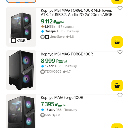
Корпус MSI MAG FORGE 100R Mid-Tower,
ATX, 2xUSB 3.2, Audio I/O, 2x120mm ARGB
9 112
Цена с картой Яндекс Пэй 9112 ₽ вместо
₽
Пэй
Рейтинг товара: 4.9 из 5
Оценок: (56) · 167 купили
4.9
(56) · 167 купили
,
Завтра
ПВЗ
По клику
Lime Store
4.8
Корпус MSI MAG FORGE 100R
8 999
Цена с картой Яндекс Пэй 8999 ₽ вместо
₽
Пэй
,
12 авг
ПВЗ
По клику
ТЕХНОВСЁ
4.7
Корпус MAG Forge 100R
7 395
Цена с картой Яндекс Пэй 7395 ₽ вместо
₽
Пэй
,
16 авг
ПВЗ
По клику
KNS
4.8