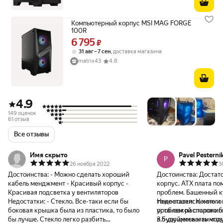
Компьютерный корпус MSI MAG FORGE
100R
6 795
Цена 6795 ₽ вместо
₽
,
31 авг – 7 сен
доставка магазина
matrix43
4.8
4.9
149 оценок
61 отзыв
Все отзывы
Имя скрыто
Pavel Pesterni
P
26 ноября 2022
3
Достоинства:
- Можно сделать хороший
Достоинства:
Достат
кабель менджмент - Красивый корпус -
корпус. ATX плата по
Красивая подсветка у вентиляторов
проблем. Башенный к
Недостатки:
- Стекло. Все-таки если бы
тоже вошелся, хоть и
Недостатки:
Немного 
боковая крышка была из пластика, то было
проблем расположили
установкой старого б
бы лучше. Стекло легко разбить
3,5-дюймовых винтов 
в будущем взять мод