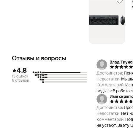
Отзывы и вопросы
Влад Тиуно
4.8
Достоинства:
Прия
13 оценок
Недостатки:
Мышь 
6 отзывов
Комментарий:
Исп
воды, всё работае
Имя скрыт
Достоинства:
Прос
Недостатки:
Нет н
Комментарий:
Под
не устают. За эту 