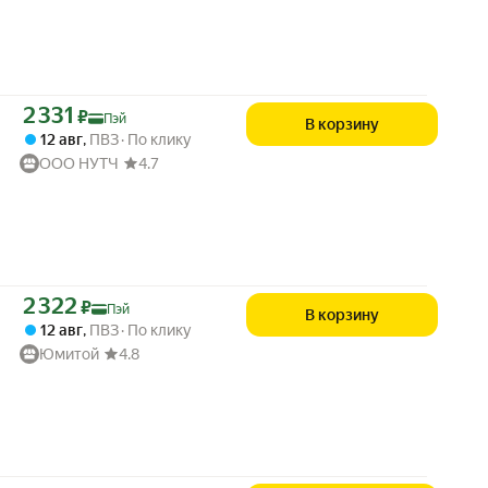
Цена с картой Яндекс Пэй 2331 ₽ вместо
2 331
₽
Пэй
В корзину
12 авг
,
ПВЗ
По клику
ООО НУТЧ
4.7
Цена с картой Яндекс Пэй 2322 ₽ вместо
2 322
₽
Пэй
В корзину
12 авг
,
ПВЗ
По клику
Юмитой
4.8