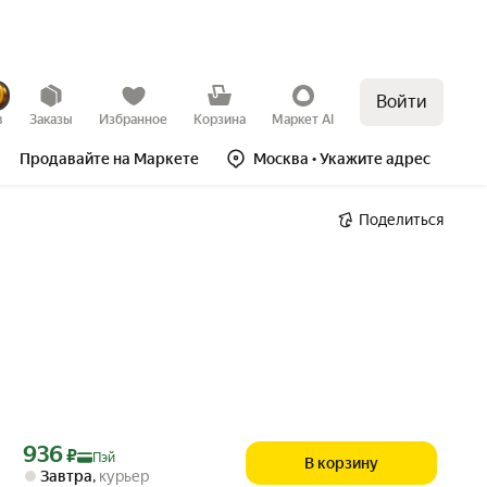
Войти
в
Заказы
Избранное
Корзина
Маркет AI
Продавайте на Маркете
Москва
• Укажите адрес
Поделиться
Цена с картой Яндекс Пэй 936 ₽ вместо
936
₽
Пэй
В корзину
Завтра
,
курьер