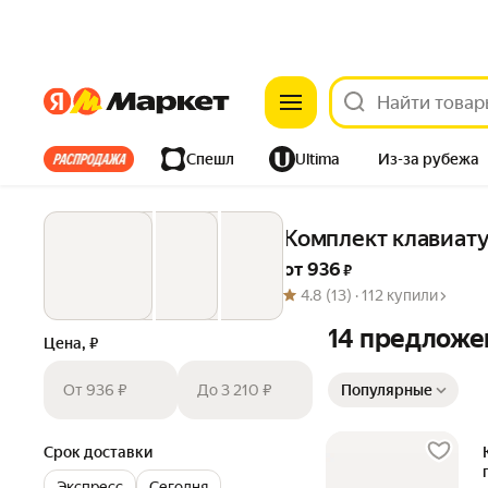
Яндекс
Яндекс
Все хиты
Спешл
Ultima
Из-за рубежа
Дом
Ремонт
Детям
Красота
Электроника
Комплект клавиат
от 
936
 ₽
4.8
(13) ·
112 купили
14 предложе
Цена, ₽
Сортировка товаров
От 936 ₽
До 3 210 ₽
Популярные
Срок доставки
Экспресс
Сегодня