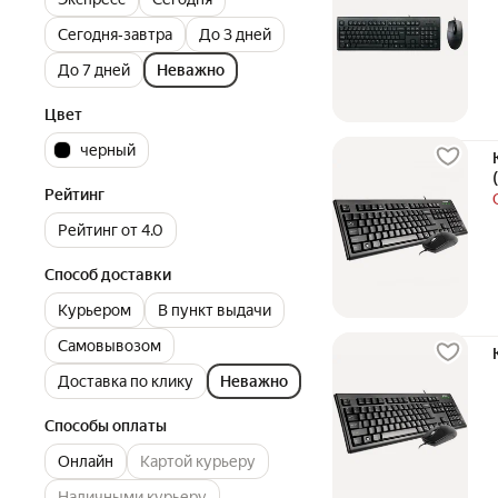
Сегодня‐завтра
До 3 дней
До 7 дней
Неважно
Цвет
черный
Рейтинг
Рейтинг от 4.0
Способ доставки
Курьером
В пункт выдачи
Самовывозом
Доставка по клику
Неважно
Способы оплаты
Онлайн
Картой курьеру
Наличными курьеру