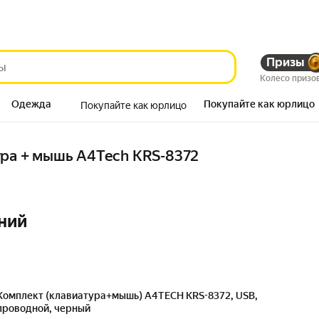
Призы
Колесо призо
Одежда
Покупайте как юрлицо
Покупайте как юрлицо
Продукты
ура + мышь A4Tech KRS-8372
ний
Комплект (клавиатура+мышь) A4TECH KRS-8372, USB,
проводной, черный