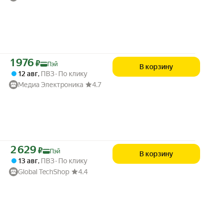
Цена с картой Яндекс Пэй 1976 ₽ вместо
1 976
₽
Пэй
В корзину
12 авг
,
ПВЗ
По клику
Медиа Электроника
4.7
Цена с картой Яндекс Пэй 2629 ₽ вместо
2 629
₽
Пэй
В корзину
13 авг
,
ПВЗ
По клику
Global TechShop
4.4