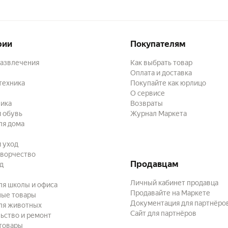
рии
Покупателям
развлечения
Как выбрать товар
Оплата и доставка
техника
Покупайте как юрлицо
О сервисе
ика
Возвраты
 обувь
Журнал Маркета
ля дома
и уход
творчество
Продавцам
ад
Личный кабинет продавца
ля школы и офиса
Продавайте на Маркете
ные товары
Документация для партнёро
ля животных
Сайт для партнёров
ьство и ремонт
товары