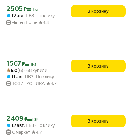
Цена с картой Яндекс Пэй 2505 ₽ вместо
2 505
₽
Пэй
В корзину
12 авг
,
ПВЗ
По клику
MirLen Home
4.8
Цена с картой Яндекс Пэй 1567 ₽ вместо
1 567
₽
Пэй
В корзину
Рейтинг товара: 5.0 из 5
Оценок: (6) · 68 купили
5.0
(6) · 68 купили
11 авг
,
ПВЗ
По клику
ПОЗИТРОНИКА
4.7
Цена с картой Яндекс Пэй 2409 ₽ вместо
2 409
₽
Пэй
В корзину
12 авг
,
ПВЗ
По клику
Юмаркет
4.7