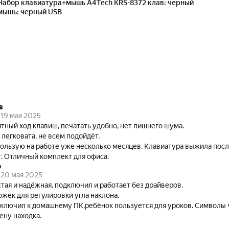
Набор клавиатура+мышь A4Tech KRS-8372 клав: черный
мышь: черный USB
в
19 мая 2025
тный ход клавиш, печатать удобно, нет лишнего шума.
легковата, не всем подойдёт.
ользую на работе уже несколько месяцев. Клавиатура выжила посл
т. Отличный комплект для офиса.
о
20 мая 2025
тая и надёжная, подключил и работает без драйверов.
ожек для регулировки угла наклона.
ключил к домашнему ПК,ребёнок пользуется для уроков. Символы 
цену находка.