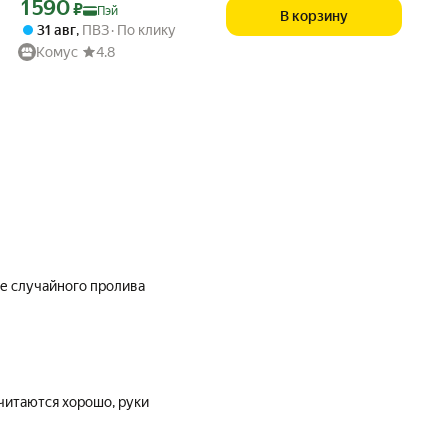
Цена с картой Яндекс Пэй 1590 ₽ вместо
1 590
₽
Пэй
В корзину
31 авг
,
ПВЗ
По клику
Комус
4.8
е случайного пролива
читаются хорошо, руки