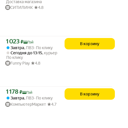
Доставка магазина
СИТИЛИНК
4.8
Цена с картой Яндекс Пэй 1023 ₽ вместо
1 023
₽
Пэй
В корзину
Завтра
,
ПВЗ
По клику
Сегодня до 13:15
,
курьер
По клику
Funny Play
4.8
Цена с картой Яндекс Пэй 1178 ₽ вместо
1 178
₽
Пэй
В корзину
Завтра
,
ПВЗ
По клику
КомпьютерМаркет
4.7