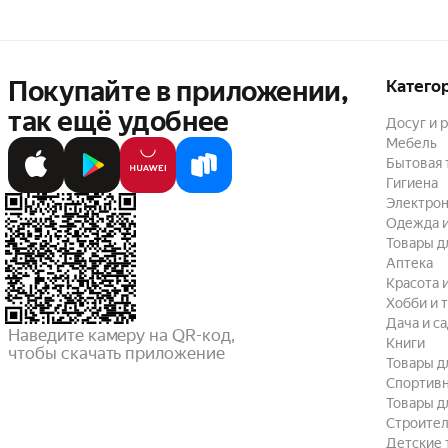
Покупайте в приложении,
Катего
так ещё удобнее
Досуг и 
Мебель
Бытовая 
Гигиена
Электрон
Одежда и
Товары д
Аптека
Красота 
Хобби и 
Дача и с
Наведите камеру на QR-код,

Книги
чтобы скачать приложение
Товары д
Спортив
Товары д
Строител
Детские 