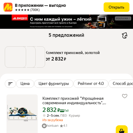
В приложении — выгодно
Открыть
★★★★★ (700К)
РЕКЛАМА
5 предложений
Комплект прихожей, золотой
от 
2 832
 ₽
Цена
Цвет фурнитуры
Рейтинг от 4.0
Способ до
Комплект прихожей "Упрощённая
современная индивидуальность",
золотой
2 832
Цена с картой Яндекс Пэй 2832 ₽ вместо
₽
Пэй
,
2 – 5 сен
ПВЗ
Курьер
Из-за рубежа
hontuan
4.1