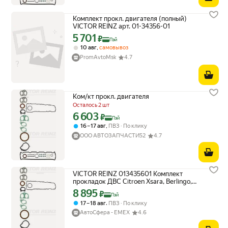
Комплект прокл. двигателя (полный)
VICTOR REINZ арт. 01-34356-01
5 701
Цена с картой Яндекс Пэй 5701 ₽ вместо
₽
Пэй
,
10 авг
самовывоз
PromAvtoMsk
4.7
Ком/кт прокл. двигателя
Осталось 2 шт
6 603
Цена с картой Яндекс Пэй 6603 ₽ вместо
₽
Пэй
,
16 – 17 авг
ПВЗ
По клику
ООО АВТОЗАПЧАСТИ52
4.7
VICTOR REINZ 013435601 Комплект
прокладок ДВС Citroen Xsara, Berlingo,
Peugeot 306, Partner 1.9D 98-, Toyota Corolla
8 895
Цена с картой Яндекс Пэй 8895 ₽ вместо
₽
Пэй
,
17 – 18 авг
ПВЗ
По клику
АвтоСфера - ЕМЕХ
4.6