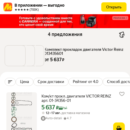
В приложении — выгодно
Открыть
★★★★★ (700К)
РЕКЛАМА
4 предложения
Комплект прокладок двигателя Victor Reinz 
013435601
от 
5 637
 ₽
Цена
Срок доставки
Рейтинг от 4.0
Способ дост
Ком/кт прокл. двигателя VICTOR REINZ
арт. 01-34356-01
5 637
Цена с картой Яндекс Пэй 5637 ₽ вместо
₽
Пэй
,
12 – 17 авг
доставка магазина
Avto-detali
4.7