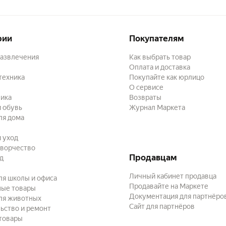
рии
Покупателям
развлечения
Как выбрать товар
Оплата и доставка
техника
Покупайте как юрлицо
О сервисе
ика
Возвраты
 обувь
Журнал Маркета
ля дома
и уход
творчество
Продавцам
ад
Личный кабинет продавца
ля школы и офиса
Продавайте на Маркете
ные товары
Документация для партнёро
ля животных
Сайт для партнёров
ьство и ремонт
товары