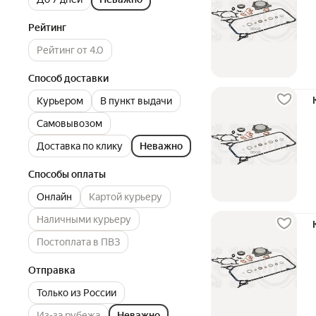
Рейтинг
Рейтинг от 4.0
Способ доставки
Курьером
В пункт выдачи
Самовывозом
Доставка по клику
Неважно
Способы оплаты
Онлайн
Картой курьеру
Наличными курьеру
Постоплата в ПВЗ
Отправка
Только из России
Из-за рубежа
Неважно