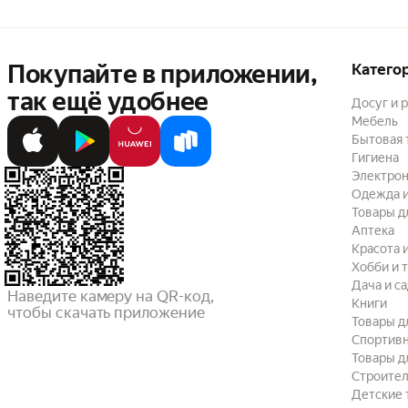
Покупайте в приложении,
Катего
так ещё удобнее
Досуг и 
Мебель
Бытовая 
Гигиена
Электрон
Одежда и
Товары д
Аптека
Красота 
Хобби и 
Дача и с
Наведите камеру на QR-код,

Книги
чтобы скачать приложение
Товары д
Спортив
Товары д
Строител
Детские 