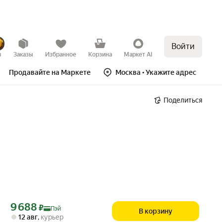
Войти
в
Заказы
Избранное
Корзина
Маркет AI
Продавайте на Маркете
Москва
• Укажите адрес
Поделиться
Цена с картой Яндекс Пэй 9688 ₽ вместо
9 688
₽
Пэй
В корзину
12 авг
,
курьер