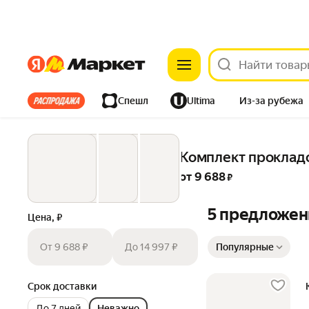
Яндекс
Яндекс
Все хиты
Спешл
Ultima
Из-за рубежа
Дом
Ремонт
Детям
Красота
Электроника
Комплект прокладок
от 
9 688
 ₽
5 предложен
Цена, ₽
Сортировка товаров
От 9 688 ₽
До 14 997 ₽
Популярные
Срок доставки
До 7 дней
Неважно