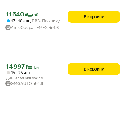
Цена с картой Яндекс Пэй 11640 ₽ вместо
11 640
₽
Пэй
В корзину
17 – 18 авг
,
ПВЗ
По клику
АвтоСфера - ЕМЕХ
4.6
Цена с картой Яндекс Пэй 14997 ₽ вместо
14 997
₽
Пэй
В корзину
15 – 25 авг
,
доставка магазина
GMGAUTO
4.8