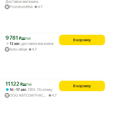
Доставка магазина
PromAvtoMsk
4.7
Цена с картой Яндекс Пэй 9781 ₽ вместо
9 781
₽
Пэй
В корзину
13 авг
,
доставка магазина
Avto-detali
4.7
Цена с картой Яндекс Пэй 11122 ₽ вместо
11 122
₽
Пэй
В корзину
16 – 17 авг
,
ПВЗ
По клику
ООО АВТОЗАПЧАСТИ52
4.7