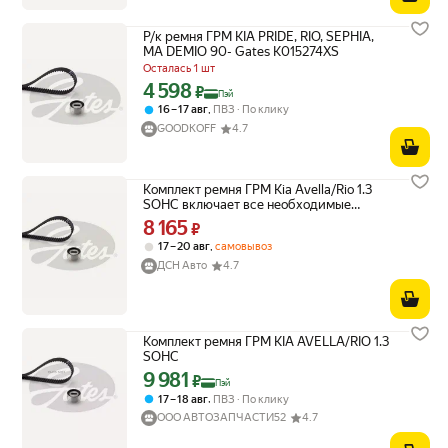
Р/к ремня ГРМ KIA PRIDE, RIO, SEPHIA,
MA DEMIO 90- Gates K015274XS
Осталась 1 шт
4 598
Цена с картой Яндекс Пэй 4598 ₽ вместо
₽
Пэй
,
16 – 17 авг
ПВЗ
По клику
GOODKOFF
4.7
Комплект ремня ГРМ Kia Avella/Rio 1.3
SOHC включает все необходимые
компоненты для замены
8 165
Цена 8165 ₽ вместо
₽
,
17 – 20 авг
самовывоз
ДСН Авто
4.7
Комплект ремня ГРМ KIA AVELLA/RIO 1.3
SOHC
9 981
Цена с картой Яндекс Пэй 9981 ₽ вместо
₽
Пэй
,
17 – 18 авг
ПВЗ
По клику
ООО АВТОЗАПЧАСТИ52
4.7