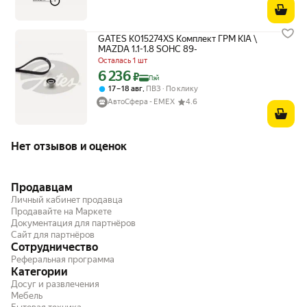
GATES K015274XS Комплект ГРМ KIA \
MAZDA 1.1-1.8 SOHC 89-
Осталась 1 шт
6 236
Цена с картой Яндекс Пэй 6236 ₽ вместо
₽
Пэй
,
17 – 18 авг
ПВЗ
По клику
АвтоСфера - ЕМЕХ
4.6
Нет отзывов и оценок
Продавцам
Личный кабинет продавца
Продавайте на Маркете
Документация для партнёров
Сайт для партнёров
Сотрудничество
Реферальная программа
Категории
Досуг и развлечения
Мебель