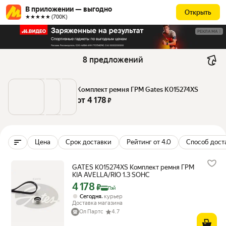
В приложении — выгодно
Открыть
★★★★★ (700К)
РЕКЛАМА
8 предложений
Комплект ремня ГРМ Gates K015274XS
от 
4 178
 ₽
Цена
Срок доставки
Рейтинг от 4.0
Способ дост
GATES K015274XS Комплект ремня ГРМ
KIA AVELLA/RIO 1.3 SOHC
4 178
Цена с картой Яндекс Пэй 4178 ₽ вместо
₽
Пэй
,
Сегодня
курьер
Доставка магазина
Ол Партс
4.7