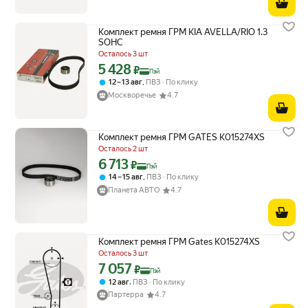
Комплект ремня ГРМ KIA AVELLA/RIO 1.3
SOHC
Осталось 3 шт
5 428
Цена с картой Яндекс Пэй 5428 ₽ вместо
₽
Пэй
,
12 – 13 авг
ПВЗ
По клику
Москворечье
4.7
Комплект ремня ГРМ GATES K015274XS
Осталось 2 шт
6 713
Цена с картой Яндекс Пэй 6713 ₽ вместо
₽
Пэй
,
14 – 15 авг
ПВЗ
По клику
Планета АВТО
4.7
Комплект ремня ГРМ Gates K015274XS
Осталось 3 шт
7 057
Цена с картой Яндекс Пэй 7057 ₽ вместо
₽
Пэй
,
12 авг
ПВЗ
По клику
Партерра
4.7