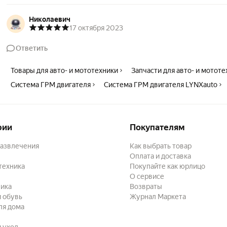
Николаевич
17 октября 2023
Ответить
Товары для авто- и мототехники
Запчасти для авто- и мотот
Система ГРМ двигателя
Система ГРМ двигателя LYNXauto
рии
Покупателям
развлечения
Как выбрать товар
Оплата и доставка
техника
Покупайте как юрлицо
О сервисе
ика
Возвраты
 обувь
Журнал Маркета
ля дома