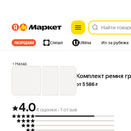
Яндекс
Яндекс
Все хиты
Спешл
Ultima
Из-за рубежа
Дом
Ремонт
Детям
Красота
Электроника
Назад
Комплект ремня грм
от 
5 586
 ₽
4.0
4 оценки
1 отзыв
•