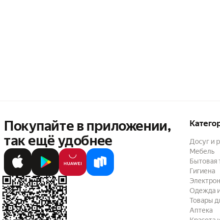
Покупайте в приложении,
Катего
так ещё удобнее
Досуг и 
Мебель
Бытовая 
Гигиена
Электрон
Одежда и
Товары д
Аптека