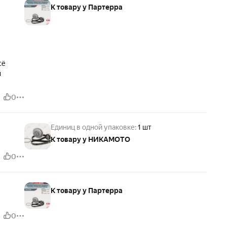
К товару у Партерра
сё
м
0
Единиц в одной упаковке:
1 шт
К товару у НИКАМОТО
0
К товару у Партерра
0