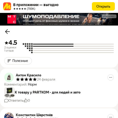
В приложении — выгодно
Открыть
★★★★★ (700К)
РЕКЛАМА
4.5
2 оценки
1 отзыв
Полезные
Антон Красило
24 февраля
Комментарий:
Норм
К товару у PARTKOM - для людей и авто
Ответить
0
Константин Шерстнёв