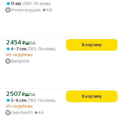
11 авг
,
ПВЗ
По клику
Уголок игрушек
4.8
Цена с картой Яндекс Пэй 2454 ₽ вместо
2 454
₽
Пэй
В корзину
4 – 7 сен
,
ПВЗ
По клику
Из-за рубежа
liliang004
Цена с картой Яндекс Пэй 2507 ₽ вместо
2 507
₽
Пэй
В корзину
3 – 6 сен
,
ПВЗ
По клику
Из-за рубежа
chenchen01
4.4