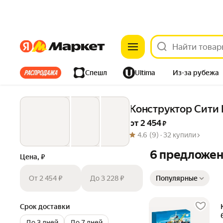
Яндекс
Яндекс
Все хиты
Спешл
Ultima
Из-за рубежа
Дом
Ремонт
Детям
Красота
Электроника
Конструктор Сити
от 
2 454
 ₽
4.6
(9) ·
32 купили
6 предложе
Цена, ₽
Сортировка товаров
От 2 454 ₽
До 3 228 ₽
Популярные
Срок доставки
До 3 дней
До 7 дней