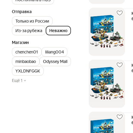
Отправка
Только из России
Из-за рубежа
Неважно
Магазин
chenchen01
liliang004
minbaobao
Odyssey Mall
YXLDNFGGK
Ещё 1