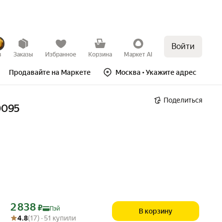
Войти
в
Заказы
Избранное
Корзина
Маркет AI
Продавайте на Маркете
Москва
• Укажите адрес
Поделиться
0095
Цена с картой Яндекс Пэй 2838 ₽ вместо
2 838
₽
Пэй
В корзину
Рейтинг товара: 4.8 из 5
Оценок: (17) · 51 купили
4.8
(17) · 51 купили