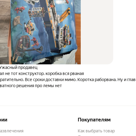
 Ужасный продавец
ал не тот конструктор. коробка вся рваная
ратительно. Все сроки доставки мимо. Коротка раборвана. Ну и глав
кватного решения про лемы нет
рии
Покупателям
развлечения
Как выбрать товар