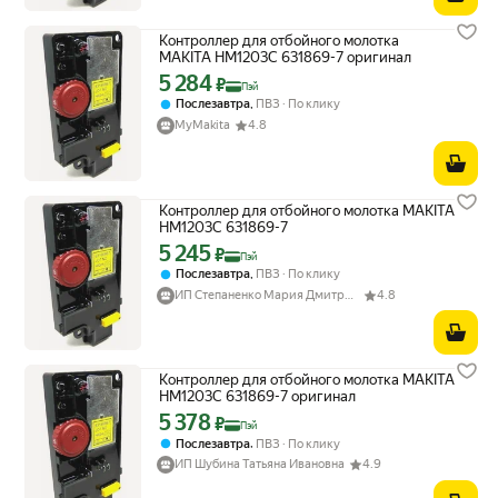
Контроллер для отбойного молотка
MAKITA HM1203C 631869-7 оригинал
5 284
Цена с картой Яндекс Пэй 5284 ₽ вместо
₽
Пэй
,
Послезавтра
ПВЗ
По клику
MyMakita
4.8
Контроллер для отбойного молотка MAKITA
HM1203C 631869-7
5 245
Цена с картой Яндекс Пэй 5245 ₽ вместо
₽
Пэй
,
Послезавтра
ПВЗ
По клику
ИП Степаненко Мария Дмитриевна
4.8
Контроллер для отбойного молотка MAKITA
HM1203C 631869-7 оригинал
5 378
Цена с картой Яндекс Пэй 5378 ₽ вместо
₽
Пэй
,
Послезавтра
ПВЗ
По клику
ИП Шубина Татьяна Ивановна
4.9