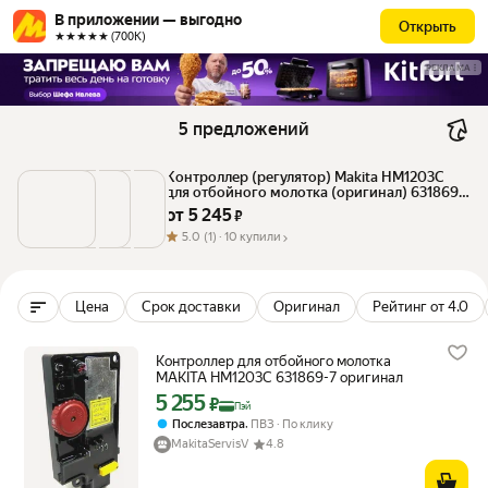
В приложении — выгодно
Открыть
★★★★★ (700К)
РЕКЛАМА
5 предложений
Контроллер (регулятор) Makita HM1203C 
для отбойного молотка (оригинал) 631869-
7
от 
5 245
 ₽
5.0
(1) ·
10 купили
Цена
Срок доставки
Оригинал
Рейтинг от 4.0
Контроллер для отбойного молотка
MAKITA HM1203C 631869-7 оригинал
5 255
Цена с картой Яндекс Пэй 5255 ₽ вместо
₽
Пэй
,
Послезавтра
ПВЗ
По клику
MakitaServisV
4.8