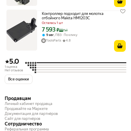
Контроллер подходит для молотка
отбойного Makita HM1203C
Осталась 1 шт
7 593
Цена с картой Яндекс Пэй 7593 ₽ вместо
₽
Пэй
,
9 авг
ПВЗ
По клику
ToolsParts
4.8
5.0
1 оценка
Нет отзывов
Все оценки
Продавцам
Личный кабинет продавца
Продавайте на Маркете
Документация для партнёров
Сайт для партнёров
Сотрудничество
Реферальная программа