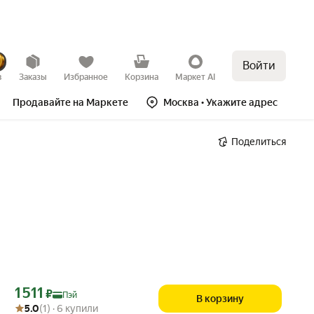
Войти
в
Заказы
Избранное
Корзина
Маркет AI
Продавайте на Маркете
Москва
• Укажите адрес
Поделиться
Цена с картой Яндекс Пэй 1511 ₽ вместо
1 511
₽
Пэй
В корзину
Рейтинг товара: 5.0 из 5
Оценок: (1) · 6 купили
5.0
(1) · 6 купили