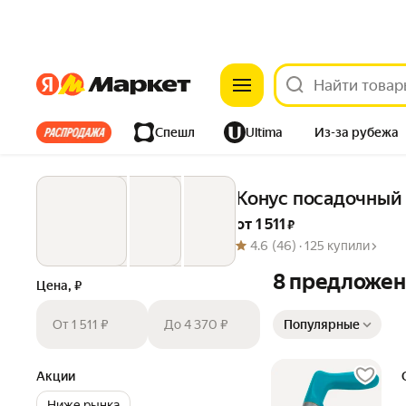
Яндекс
Яндекс
Все хиты
Спешл
Ultima
Из-за рубежа
Дом
Ремонт
Детям
Красота
Электроника
Конус посадочный
от 
1 511
 ₽
4.6
(46) ·
125 купили
8 предложе
Цена, ₽
Сортировка товаров
От 1 511 ₽
До 4 370 ₽
Популярные
Акции
Ниже рынка