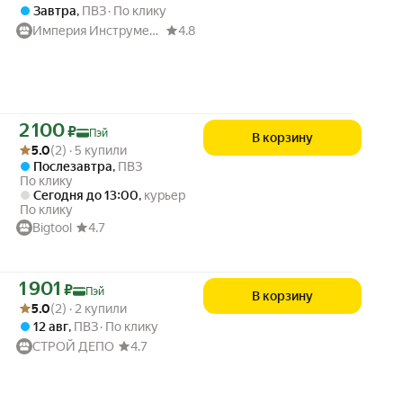
Завтра
,
ПВЗ
По клику
Империя Инструмента
4.8
Цена с картой Яндекс Пэй 2100 ₽ вместо
2 100
₽
Пэй
В корзину
Рейтинг товара: 5.0 из 5
Оценок: (2) · 5 купили
5.0
(2) · 5 купили
Послезавтра
,
ПВЗ
По клику
Сегодня до 13:00
,
курьер
По клику
Bigtool
4.7
Цена с картой Яндекс Пэй 1901 ₽ вместо
1 901
₽
Пэй
В корзину
Рейтинг товара: 5.0 из 5
Оценок: (2) · 2 купили
5.0
(2) · 2 купили
12 авг
,
ПВЗ
По клику
СТРОЙ ДЕПО
4.7