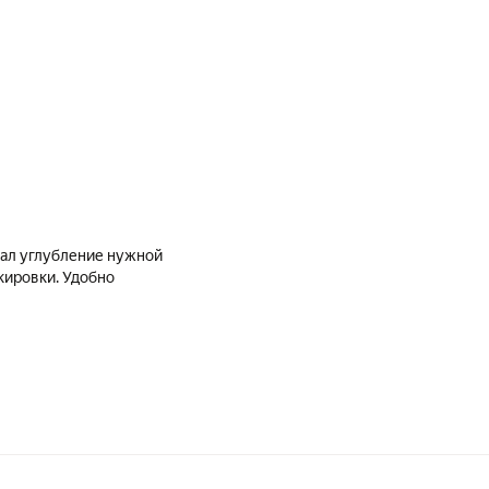
лал углубление нужной
кировки. Удобно