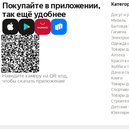
Покупайте в приложении,
Катего
так ещё удобнее
Досуг и 
Мебель
Бытовая 
Гигиена
Электрон
Одежда и
Товары д
Аптека
Красота 
Хобби и 
Дача и с
Наведите камеру на QR-код,

Книги
чтобы скачать приложение
Товары д
Спортив
Товары д
Строител
Детские 
Ювелирн