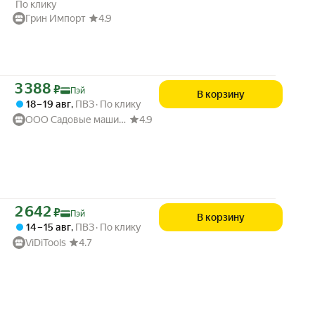
По клику
Грин Импорт
4.9
Цена с картой Яндекс Пэй 3388 ₽ вместо
3 388
₽
Пэй
В корзину
18 – 19 авг
,
ПВЗ
По клику
ООО Садовые машины
4.9
Цена с картой Яндекс Пэй 2642 ₽ вместо
2 642
₽
Пэй
В корзину
14 – 15 авг
,
ПВЗ
По клику
ViDiTools
4.7