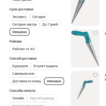
Срок доставки
Экспресс
Сегодня
Сегодня‐завтра
До 7 дней
Неважно
Рейтинг
Рейтинг от 4.0
Способ доставки
Курьером
В пункт выдачи
Самовывозом
Доставка по клику
Неважно
Способы оплаты
Онлайн
Картой курьеру
Наличными курьеру