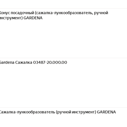
Конус посадочный (сажалка-лункообразователь, ручной
инструмент) GARDENA
Gardena Сажалка 03487-20.000.00
Сажалка-лункообразователь (ручной инструмент) GARDENA