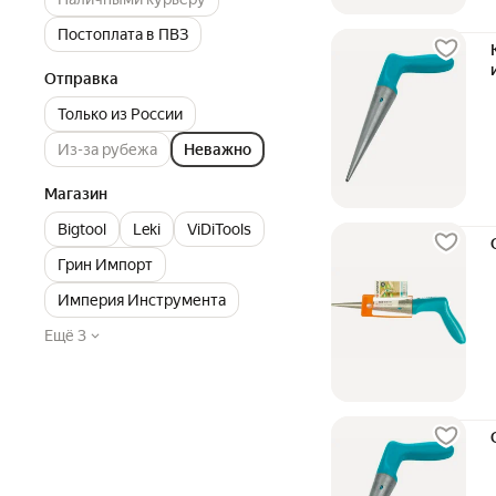
Постоплата в ПВЗ
Отправка
Только из России
Из-за рубежа
Неважно
Магазин
Bigtool
Leki
ViDiTools
Грин Импорт
Империя Инструмента
Ещё 3