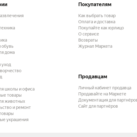
рии
Покупателям
развлечения
Как выбрать товар
Оплата и доставка
техника
Покупайте как юрлицо
О сервисе
ика
Возвраты
 обувь
Журнал Маркета
ля дома
и уход
творчество
Продавцам
ад
Личный кабинет продавца
ля школы и офиса
Продавайте на Маркете
ные товары
Документация для партнёро
ля животных
Сайт для партнёров
ьство и ремонт
товары
ые украшения