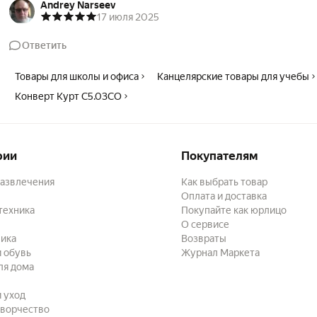
Andrey Narseev
17 июля 2025
Ответить
Товары для школы и офиса
Канцелярские товары для учебы
Конверт Курт С5.03СО
рии
Покупателям
развлечения
Как выбрать товар
Оплата и доставка
техника
Покупайте как юрлицо
О сервисе
ика
Возвраты
 обувь
Журнал Маркета
ля дома
и уход
творчество