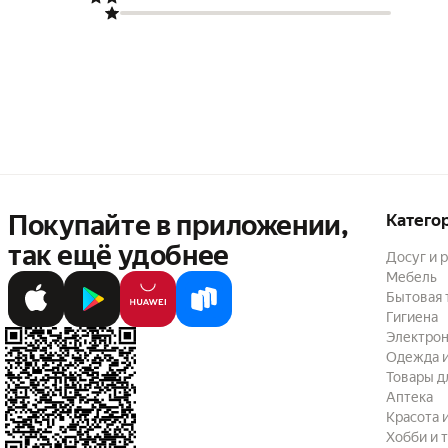
Покупайте в приложении,
Катего
так ещё удобнее
Досуг и 
Мебель
Бытовая 
Гигиена
Электрон
Одежда и
Товары д
Аптека
Красота 
Хобби и 