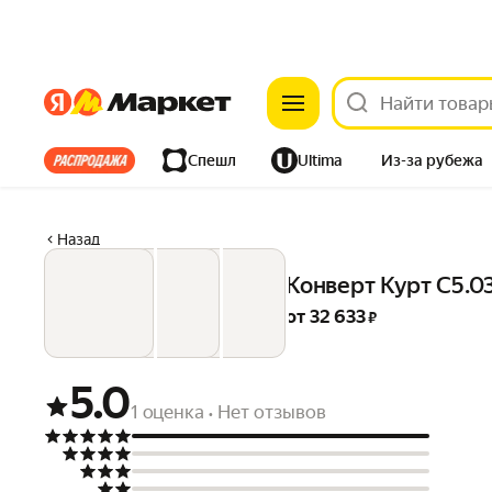
Яндекс
Яндекс
Все хиты
Спешл
Ultima
Из-за рубежа
Дом
Ремонт
Детям
Красота
Электроника
Назад
Конверт Курт С5.
от 
32 633
 ₽
5.0
1 оценка
Нет отзывов
•