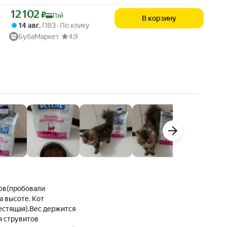
Цена с картой Яндекс Пэй 12102 ₽ вместо
12 102
₽
Пэй
В корзину
14 авг
,
ПВЗ
По клику
БубаМаркет
4.9
мов(пробовали
а высоте. Кот
естящая).Вес держится
я струвитов