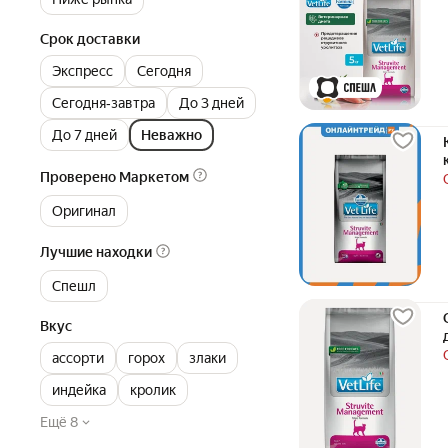
Срок доставки
Экспресс
Сегодня
Сегодня‐завтра
До 3 дней
До 7 дней
Неважно
Проверено Маркетом
Оригинал
Лучшие находки
Спешл
Вкус
ассорти
горох
злаки
индейка
кролик
Ещё 8