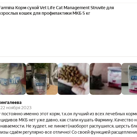
Farmina Корм сухой Vet Life Cat Management Struvite для
взрослых кошек для профилактики МКБ 5 кг
ингалеева
22 ноября 2023
 постоянно именно этот корм, т.к.он лучший из всех лечебных кор
ецидивов МКБ нет уже давно, как стали кушать Фармину. Качество н
наваемости. Не худеет, не линяет(наоборот распушился, шерсть бл
ализы сдаём регулярно-все отлично! Со своей функцией расщеплени