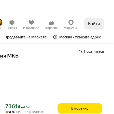
Войти
в
Заказы
Избранное
Корзина
Маркет AI
Продавайте на Маркете
Москва
• Укажите адрес
Поделиться
ния МКБ
Цена с картой Яндекс Пэй 7361 ₽ вместо
7 361
₽
Пэй
В корзину
Рейтинг товара: 4.9 из 5
Оценок: (419) · 1.5K купили
4.9
(419) · 1.5K купили