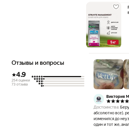
Отзывы и вопросы
4.9
254 оценки
73 отзыва
Виктория М
Достоинства:
Беру
абсолютно все). р
изменился до неуз
один и тот же, ан