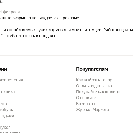
.
зу не увидела)
1 февраля
Яндекс Маркете всех дешевле и сроки доставки минимальные, я дово
шные. Фармина не нуждается в рекламе.
н из необходимых сухих кормов для моих питомцев. Работающая на
Спасибо ,что есть в продаже.
рии
Покупателям
развлечения
Как выбрать товар
Оплата и доставка
техника
Покупайте как юрлицо
О сервисе
ика
Возвраты
 обувь
Журнал Маркета
ля дома
и уход