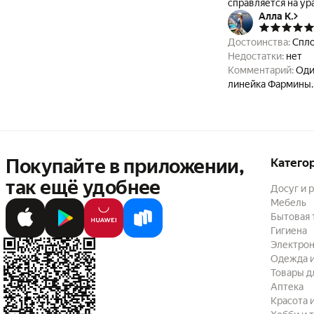
справляется на ура
Алла К.
Недостатки:
Ни ра
Комментарий:
на 
Достоинства:
Спло
Недостатки:
нет
Комментарий:
Оди
линейка Фармины. 
Покупайте в приложении,
Катего
так ещё удобнее
Досуг и 
Мебель
Бытовая 
Гигиена
Электрон
Одежда и
Товары д
Аптека
Красота 