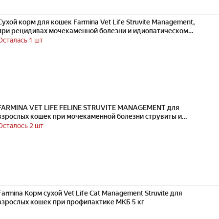
Сухой корм для кошек Farmina Vet Life Struvite Management,
при рецидивах мочекаменной болезни и идиопатическом
цистите, курица, 5кг
Осталась 1 шт
FARMINA VET LIFE FELINE STRUVITE MANAGEMENT для
взрослых кошек при мочекаменной болезни струвиты и
цистите (5 кг)
Осталось 2 шт
Farmina Корм сухой Vet Life Cat Management Struvite для
взрослых кошек при профилактике МКБ 5 кг