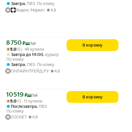
Завтра
,
ПВЗ
По клику
Яндекс Маркет
4.8
Цена с картой Яндекс Пэй 8750 ₽ вместо
8 750
₽
Пэй
В корзину
Рейтинг товара: 5.0 из 5
Оценок: (5) · 48 купили
5.0
(5) · 48 купили
Завтра до 14:00
,
курьер
По клику
Завтра
,
ПВЗ
По клику
ОНЛАЙНТРЕЙД.РУ
4.8
Цена с картой Яндекс Пэй 10519 ₽ вместо
10 519
₽
Пэй
В корзину
Рейтинг товара: 5.0 из 5
Оценок: (1) · 11 купили
5.0
(1) · 11 купили
Послезавтра
,
ПВЗ
По клику
ZOOSET
4.8