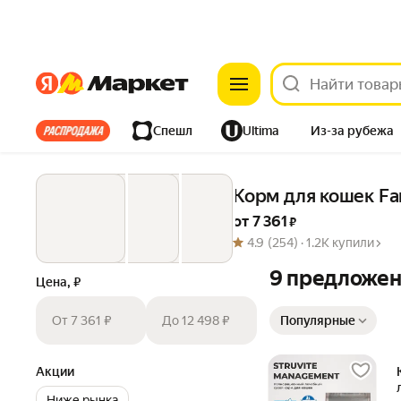
Яндекс
Яндекс
Все хиты
Спешл
Ultima
Из-за рубежа
Дом
Ремонт
Детям
Красота
Электроника
Корм для кошек Far
от 
7 361
 ₽
4.9
(254) ·
1.2K купили
9 предложе
Цена, ₽
Сортировка товаров
От 7 361 ₽
До 12 498 ₽
Популярные
Акции
Ниже рынка