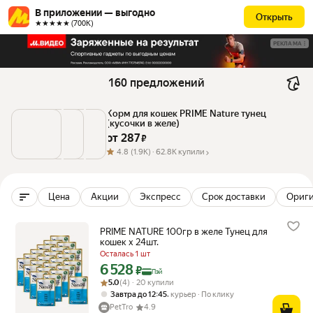
В приложении — выгодно
Открыть
★★★★★ (700К)
РЕКЛАМА
160 предложений
Корм для кошек PRIME Nature тунец 
(кусочки в желе)
от 
287
 ₽
4.8
(1.9K) ·
62.8K купили
Цена
Акции
Экспресс
Срок доставки
Ориг
PRIME NATURE 100гр в желе Тунец для
кошек х 24шт.
Осталась 1 шт
6 528
Цена с картой Яндекс Пэй 6528 ₽ вместо
₽
Пэй
Рейтинг товара: 5.0 из 5
Оценок: (4) · 20 купили
5.0
(4) · 20 купили
,
Завтра до 12:45
курьер
По клику
PetTro
4.9