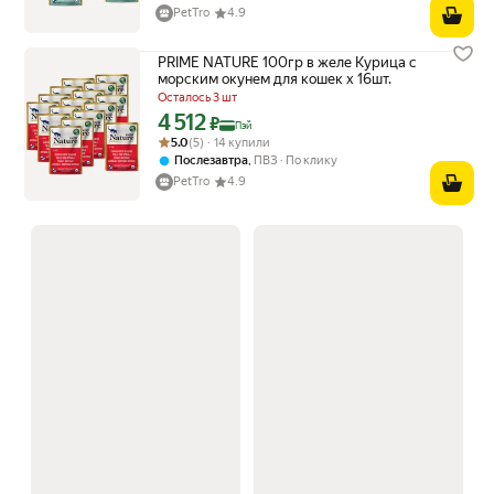
PetTro
4.9
PRIME NATURE 100гр в желе Курица с
морским окунем для кошек х 16шт.
Осталось 3 шт
4 512
Цена с картой Яндекс Пэй 4512 ₽ вместо
₽
Пэй
Рейтинг товара: 5.0 из 5
Оценок: (5) · 14 купили
5.0
(5) · 14 купили
,
Послезавтра
ПВЗ
По клику
PetTro
4.9