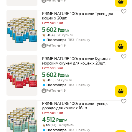
PetTro
4.9
PRIME NATURE 100гр в желе Тунец для
кошек х 20шт.
Осталась 1 шт
5 602
Цена с картой Яндекс Пэй 5602 ₽ вместо
₽
Пэй
Рейтинг товара: 5.0 из 5
Оценок: (4) · 20 купили
5.0
(4) · 20 купили
,
Послезавтра
ПВЗ
По клику
PetTro
4.9
PRIME NATURE 100гр в желе Курица с
морским окунем для кошек х 20шт.
Осталось 3 шт
5 602
Цена с картой Яндекс Пэй 5602 ₽ вместо
₽
Пэй
Рейтинг товара: 5.0 из 5
Оценок: (5) · 14 купили
5.0
(5) · 14 купили
,
Послезавтра
ПВЗ
По клику
PetTro
4.9
PRIME NATURE 100гр в желе Тунец с
дорадо для кошек х 16шт.
Осталась 1 шт
4 512
Цена с картой Яндекс Пэй 4512 ₽ вместо
₽
Пэй
Рейтинг товара: 4.9 из 5
Оценок: (10) · 47 купили
4.9
(10) · 47 купили
,
Послезавтра
ПВЗ
По клику