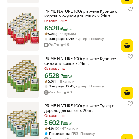
PRIME NATURE 100гр в желе Курица с
морским окунем для кошек х 24шт.
Осталось 2 шт
6 528
Цена с картой Яндекс Пэй 6528 ₽ вместо
₽
Пэй
Рейтинг товара: 5.0 из 5
Оценок: (5) · 14 купили
5.0
(5) · 14 купили
,
Завтра до 12:45
курьер
По клику
PetTro
4.9
PRIME NATURE 100гр в желе Куриное
филе для кошек х 24шт.
Осталась 1 шт
6 528
Цена с картой Яндекс Пэй 6528 ₽ вместо
₽
Пэй
Рейтинг товара: 5.0 из 5
Оценок: (1) · 11 купили
5.0
(1) · 11 купили
,
Завтра до 12:45
курьер
По клику
Zoo-Box
4.9
PRIME NATURE 100гр в желе Тунец с
дорадо для кошек х 20шт.
Осталась 1 шт
5 602
Цена с картой Яндекс Пэй 5602 ₽ вместо
₽
Пэй
Рейтинг товара: 4.9 из 5
Оценок: (10) · 47 купили
4.9
(10) · 47 купили
,
Послезавтра
ПВЗ
По клику