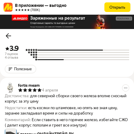
В приложении — выгодно
Открыть
★★★★★ (700К)
РЕКЛАМА
3.9
7 оценок
4 отзыва
Полезные
fortis meam
4 апреля
Достоинства:
для северной сборки своего железа вполне сносный
корпус за эту цену
Недостатки:
есть косяки по штамповке, но опять же зная цену,
заранее закладывал время и силы на доработку
Комментарий:
Если ставить в него горячее железо, избегайте СЖО
( делит корпус пополам и греет все изнутри)