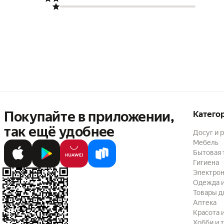
Покупайте в приложении,
Катего
так ещё удобнее
Досуг и 
Мебель
Бытовая 
Гигиена
Электрон
Одежда и
Товары д
Аптека
Красота 
Хобби и 