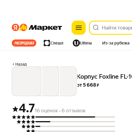
Яндекс
Яндекс
Все хиты
Спешл
Ultima
Из-за рубежа
Дом
Ремонт
Детям
Красота
Электроника
Назад
Корпус Foxline FL
от 
5 668
 ₽
4.7
16 оценок
6 отзывов
•