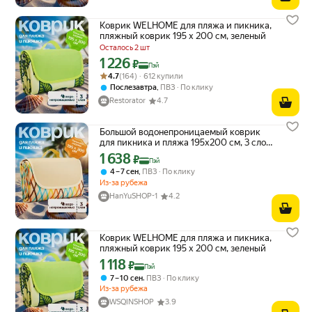
Коврик WELHOME для пляжа и пикника,
пляжный коврик 195 х 200 см, зеленый
Осталось 2 шт
1 226
Цена с картой Яндекс Пэй 1226 ₽ вместо
₽
Пэй
Рейтинг товара: 4.7 из 5
Оценок: (164) · 612 купили
4.7
(164) · 612 купили
,
Послезавтра
ПВЗ
По клику
Restorator
4.7
Большой водонепроницаемый коврик
для пикника и пляжа 195х200 см, 3 слоя,
складной с ручкой для переноски
1 638
Цена с картой Яндекс Пэй 1638 ₽ вместо
₽
Пэй
,
4 – 7 сен
ПВЗ
По клику
Из-за рубежа
HanYuSHOP-1
4.2
Коврик WELHOME для пляжа и пикника,
пляжный коврик 195 х 200 см, зеленый
1 118
Цена с картой Яндекс Пэй 1118 ₽ вместо
₽
Пэй
,
7 – 10 сен
ПВЗ
По клику
Из-за рубежа
WSQINSHOP
3.9