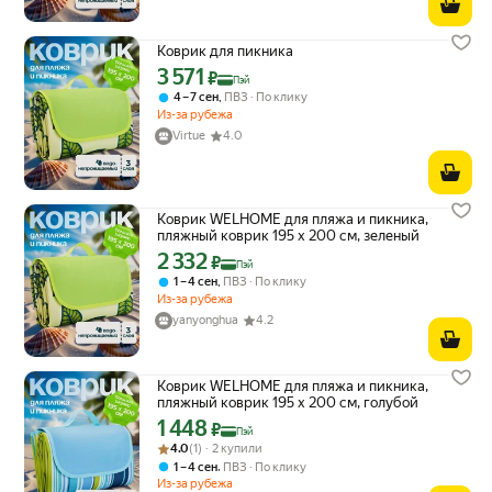
Коврик для пикника
3 571
Цена с картой Яндекс Пэй 3571 ₽ вместо
₽
Пэй
,
4 – 7 сен
ПВЗ
По клику
Из-за рубежа
Virtue
4.0
Коврик WELHOME для пляжа и пикника,
пляжный коврик 195 х 200 см, зеленый
2 332
Цена с картой Яндекс Пэй 2332 ₽ вместо
₽
Пэй
,
1 – 4 сен
ПВЗ
По клику
Из-за рубежа
yanyonghua
4.2
Коврик WELHOME для пляжа и пикника,
пляжный коврик 195 х 200 см, голубой
1 448
Цена с картой Яндекс Пэй 1448 ₽ вместо
₽
Пэй
Рейтинг товара: 4.0 из 5
Оценок: (1) · 2 купили
4.0
(1) · 2 купили
,
1 – 4 сен
ПВЗ
По клику
Из-за рубежа