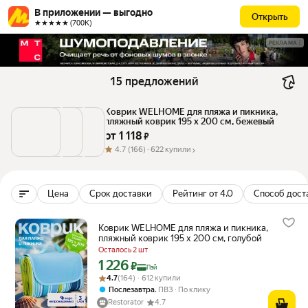
В приложении — выгодно
Открыть
★★★★★ (700К)
РЕКЛАМА
15 предложений
Коврик WELHOME для пляжа и пикника, 
пляжный коврик 195 х 200 см, бежевый
от 
1 118
 ₽
4.7
(166) ·
622 купили
Цена
Срок доставки
Рейтинг от 4.0
Способ дост
Коврик WELHOME для пляжа и пикника,
пляжный коврик 195 х 200 см, голубой
Осталось 2 шт
1 226
Цена с картой Яндекс Пэй 1226 ₽ вместо
₽
Пэй
Рейтинг товара: 4.7 из 5
Оценок: (164) · 612 купили
4.7
(164) · 612 купили
,
Послезавтра
ПВЗ
По клику
Restorator
4.7