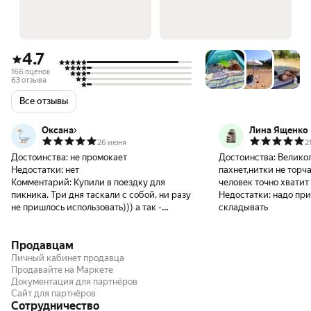
4.7
166 оценок
63 отзыва
Все отзывы
Оксана
Лина Ященко
26 июня
2
Достоинства:
не промокает
Достоинства:
Великол
Недостатки:
нет
пахнет,нитки не торча
Комментарий:
Купили в поездку для
человек точно хватит 
пикника. Три дня таскали с собой, ни разу
Недостатки:
надо при
не пришлось использовать))) а так -
складывать
прикольный. не промокает, расцветка
классная. Большой, доя нашей большой
Продавцам
семьи в самый раз
Личный кабинет продавца
Продавайте на Маркете
Документация для партнёров
Сайт для партнёров
Сотрудничество