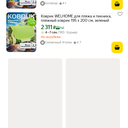
lixinshop
4.1
Коврик WELHOME для пляжа и пикника,
пляжный коврик 195 х 200 см, зеленый
2 311
Цена с картой Яндекс Пэй 2311 ₽ вместо
₽
Пэй
,
4 – 7 сен
ПВЗ
Курьер
Из-за рубежа
Солнечный Уголок
4.7