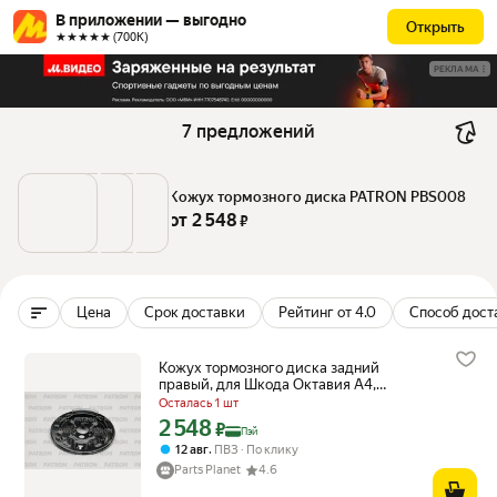
В приложении — выгодно
Открыть
★★★★★ (700К)
РЕКЛАМА
7 предложений
Кожух тормозного диска PATRON PBS008
от 
2 548
 ₽
Цена
Срок доставки
Рейтинг от 4.0
Способ дост
Кожух тормозного диска задний
правый, для Шкода Октавия А4,
Румстер, Фольксваген Джетта, Поло
Осталась 1 шт
2 548
Цена с картой Яндекс Пэй 2548 ₽ вместо
₽
Пэй
,
12 авг
ПВЗ
По клику
Parts Planet
4.6