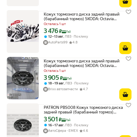
Кожух тормозного диска задний правый
(барабанный тормоз) SKODA: Octavia
(1U/1Z) 96-13, Roomster 06-15
Осталась 1 шт
3 476
Цена с картой Яндекс Пэй 3476 ₽ вместо
₽
Пэй
,
12 – 13 авг
ПВЗ
По клику
AutoParts99
4.8
Кожух тормозного диска задний правый
(барабанный тормоз) SKODA: Octavia
(1U/1Z) 96-13, Roomster 06-15 PATRON арт.
Осталась 1 шт
PBS008
3 905
Цена с картой Яндекс Пэй 3905 ₽ вместо
₽
Пэй
,
18 – 19 авг
ПВЗ
По клику
Brixx автозапчасти
4.7
PATRON PBS008 Кожух тормозного диска
задний правый (барабанный тормоз)
SKODA: Octavia (1U/1Z) 96-13, Roomster 06-
3 501
Цена с картой Яндекс Пэй 3501 ₽ вместо
₽
Пэй
15
,
16 – 17 авг
ПВЗ
По клику
АвтоСфера - ЕМЕХ
4.6