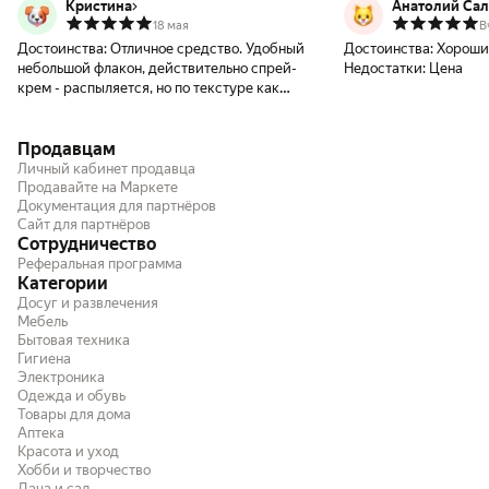
Кристина
Анатолий Сал
18 мая
В
Достоинства:
Отличное средство. Удобный
Достоинства:
Хороши
небольшой флакон, действительно спрей-
Недостатки:
Цена
крем - распыляется, но по текстуре как
сыворотка, хорошо разносится. Очень
приятно пахнет, даже ребёнку
Продавцам
понравилось. Вечером у воды комары и
мошкара не приставали. Спасибо
Личный кабинет продавца
производителю и продавцу!
Продавайте на Маркете
Документация для партнёров
Сайт для партнёров
Сотрудничество
Реферальная программа
Категории
Досуг и развлечения
Мебель
Бытовая техника
Гигиена
Электроника
Одежда и обувь
Товары для дома
Аптека
Красота и уход
Хобби и творчество
Дача и сад