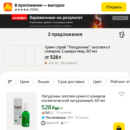
В приложении — выгодно
Открыть
★★★★★ (700К)
РЕКЛАМА
3 предложения
Крем-спрей “Натуроник” зооглея от 
комаров, Сашера-мед, 60 мл
от 
528
 ₽
4.8
(6) ·
59 купили
Цена
Акции
Срок доставки
Цвет
Рейтинг от
Натуроник зооглея крем от комаров
косметический натуральный, 60 мл
528
Цена с картой Яндекс Пэй 528 ₽ вместо
₽
Пэй
Рейтинг товара: 5.0 из 5
Оценок: (2) · 10 купили
5.0
(2) · 10 купили
,
Послезавтра
ПВЗ
По клику
ЗдравОК
4.7