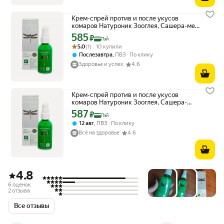
Крем-спрей против и после укусов
комаров Натуроник Зооглея, Сашера-мед,
60 мл
585
Цена с картой Яндекс Пэй 585 ₽ вместо
₽
Пэй
Рейтинг товара: 5.0 из 5
Оценок: (1) · 10 купили
5.0
(1) · 10 купили
,
Послезавтра
ПВЗ
По клику
Здоровье и успех
4.6
Крем-спрей против и после укусов
комаров Натуроник Зооглея, Сашера-
мед, 60 мл
587
Цена с картой Яндекс Пэй 587 ₽ вместо
₽
Пэй
,
12 авг
ПВЗ
По клику
Всё на здоровье
4.6
4.8
6 оценок
2 отзыва
Все отзывы