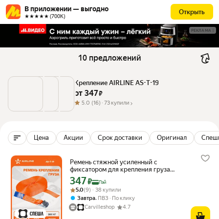
В приложении — выгодно
Открыть
★★★★★ (700К)
РЕКЛАМА
10 предложений
Крепление AIRLINE AS-T-19
от 
347
 ₽
5.0
(16) ·
73 купили
Цена
Акции
Срок доставки
Оригинал
Спеш
Ремень стяжной усиленный с
фиксатором для крепления груза
массой 0,2 т длина 4,5 м AIRLINE AS-T-19
347
Цена с картой Яндекс Пэй 347 ₽ вместо
₽
Пэй
Рейтинг товара: 5.0 из 5
Оценок: (9) · 38 купили
5.0
(9) · 38 купили
,
Завтра
ПВЗ
По клику
Carvilleshop
4.7