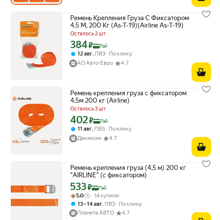
Ремень Крепления Груза С Фиксатором
4,5 М, 200 Кг (As-T-19)(Airline As-T-19)
Осталось 2 шт
384
Цена с картой Яндекс Пэй 384 ₽ вместо
₽
Пэй
,
12 авг
ПВЗ
По клику
АО Авто-Евро
4.7
Ремень крепления груза с фиксатором
4,5м 200 кг (Airline)
Осталось 3 шт
402
Цена с картой Яндекс Пэй 402 ₽ вместо
₽
Пэй
,
11 авг
ПВЗ
По клику
Движком
4.7
Ремень крепления груза (4,5 м) 200 кг
"AIRLINE" (с фиксатором)
533
Цена с картой Яндекс Пэй 533 ₽ вместо
₽
Пэй
Рейтинг товара: 5.0 из 5
Оценок: (1) · 14 купили
5.0
(1) · 14 купили
,
13 – 14 авг
ПВЗ
По клику
Планета АВТО
4.7