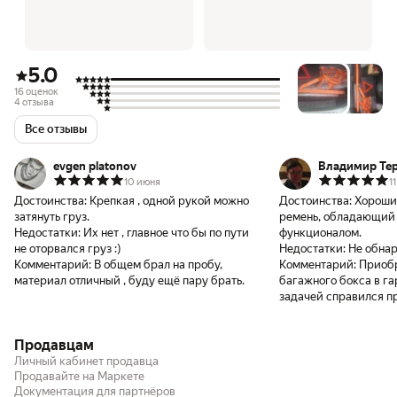
5.0
16 оценок
4 отзыва
Все отзывы
evgen platonov
Владимир Те
10 июня
1
Достоинства:
Крепкая , одной рукой можно
Достоинства:
Хороши
затянуть груз.
ремень, обладающий
Недостатки:
Их нет , главное что бы по пути
функционалом.
не оторвался груз :)
Недостатки:
Не обна
Комментарий:
В общем брал на пробу,
Комментарий:
Приобр
материал отличный , буду ещё пару брать.
багажного бокса в га
задачей справился п
Продавцам
Личный кабинет продавца
Продавайте на Маркете
Документация для партнёров