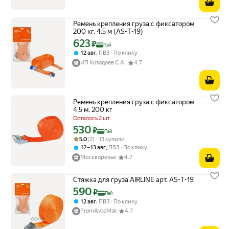
Ремень крепления груза с фиксатором
200 кг, 4,5 м (AS-T-19)
623
Цена с картой Яндекс Пэй 623 ₽ вместо
₽
Пэй
,
12 авг
ПВЗ
По клику
ИП Козодоев С.А.
4.7
Ремень крепления груза с фиксатором
4,5 м, 200 кг
Осталось 2 шт
530
Цена с картой Яндекс Пэй 530 ₽ вместо
₽
Пэй
Рейтинг товара: 5.0 из 5
Оценок: (2) · 13 купили
5.0
(2) · 13 купили
,
12 – 13 авг
ПВЗ
По клику
Москворечье
4.7
Стяжка для груза AIRLINE арт. AS-T-19
590
Цена с картой Яндекс Пэй 590 ₽ вместо
₽
Пэй
,
12 авг
ПВЗ
По клику
PromAvtoMsk
4.7