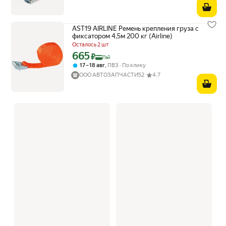
AST19 AIRLINE Ремень крепления груза с
фиксатором 4,5м 200 кг (Airline)
Осталось 2 шт
665
Цена с картой Яндекс Пэй 665 ₽ вместо
₽
Пэй
,
17 – 18 авг
ПВЗ
По клику
ООО АВТОЗАПЧАСТИ52
4.7