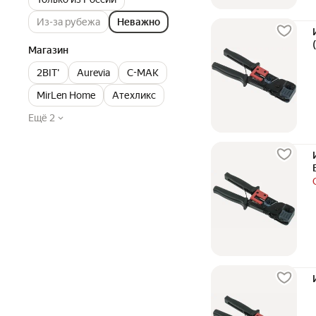
Из-за рубежа
Неважно
Магазин
2BIT'
Aurevia
C-MAK
MirLen Home
Атехликс
Ещё 2