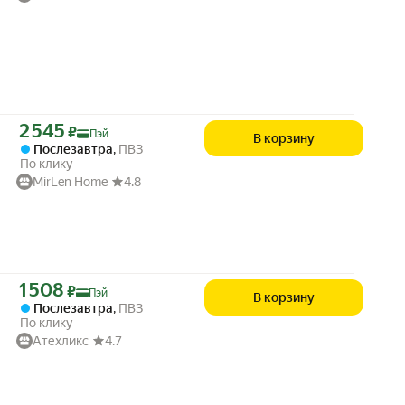
Цена с картой Яндекс Пэй 2545 ₽ вместо
2 545
₽
Пэй
В корзину
Послезавтра
,
ПВЗ
По клику
MirLen Home
4.8
Цена с картой Яндекс Пэй 1508 ₽ вместо
1 508
₽
Пэй
В корзину
Послезавтра
,
ПВЗ
По клику
Атехликс
4.7