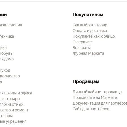
рии
Покупателям
развлечения
Как выбрать товар
Оплата и доставка
техника
Покупайте как юрлицо
О сервисе
ика
Возвраты
 обувь
Журнал Маркета
ля дома
и уход
творчество
Продавцам
ад
Личный кабинет продавца
ля школы и офиса
Продавайте на Маркете
ные товары
Документация для партнёро
ля животных
Сайт для партнёров
ьство и ремонт
товары
ые украшения