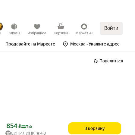
Войти
в
Заказы
Избранное
Корзина
Маркет AI
Продавайте на Маркете
Москва
• Укажите адрес
Поделиться
Цена с картой Яндекс Пэй 854 ₽ вместо
854
₽
Пэй
В корзину
СИТИЛИНК
4.8