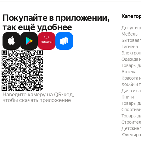
Покупайте в приложении,
Катего
так ещё удобнее
Досуг и 
Мебель
Бытовая 
Гигиена
Электрон
Одежда и
Товары д
Аптека
Красота 
Хобби и 
Дача и с
Наведите камеру на QR-код,

Книги
чтобы скачать приложение
Товары д
Спортив
Товары д
Строител
Детские 
Ювелирн