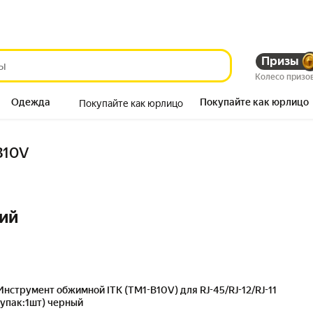
Призы
Колесо призо
Одежда
Покупайте как юрлицо
Покупайте как юрлицо
Продукты
B10V
ий
Инструмент обжимной ITK (TM1-B10V) для RJ-45/RJ-12/RJ-11
(упак:1шт) черный