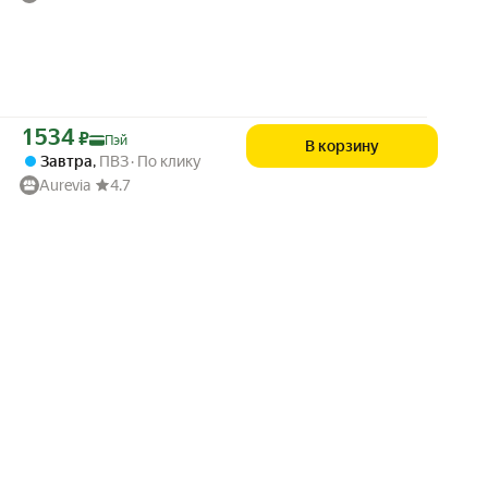
Цена с картой Яндекс Пэй 1534 ₽ вместо
1 534
₽
Пэй
В корзину
Завтра
,
ПВЗ
По клику
Aurevia
4.7