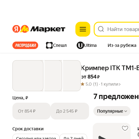
Яндекс
Яндекс
Все хиты
Спешл
Ultima
Из-за рубежа
Дом
Ремонт
Детям
Красота
Электроника
Кримпер ITK TM1-
от 
854
 ₽
5.0
(1) ·
1 купили
7 предложен
Цена, ₽
Сортировка товаров
От 854 ₽
До 2 545 ₽
Популярные
Срок доставки
Сегодня или завтра
До 7 дней