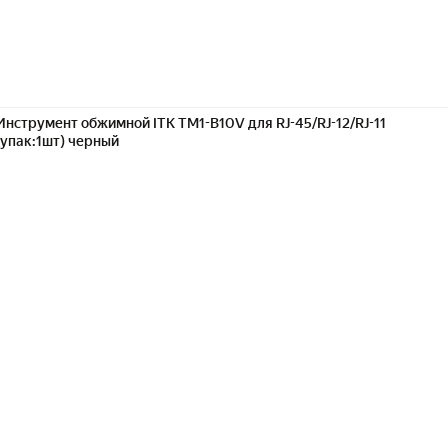
Инструмент обжимной ITK TM1-B10V для RJ-45/RJ-12/RJ-11
(упак:1шт) черный