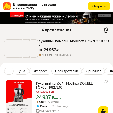
В приложении — выгодно
Открыть
★★★★★ (700К)
РЕКЛАМА
4 предложения
Кухонный комбайн Moulinex FP827E10, 1000 
Вт
от 
24 937
 ₽
4.8
(195) ·
451 купили
Цена
Экспресс
Срок доставки
Оригинал
Цв
Кухонный комбайн Moulinex DOUBLE
FORCE FP827E10
Осталась 1 шт
24 937
Цена с картой Яндекс Пэй 24937 ₽ вместо
₽
Пэй
Рейтинг товара: 5.0 из 5
Оценок: (1) · 9 купили
5.0
(1) · 9 купили
,
15 авг
ПВЗ
По клику
М.Видео
4.7