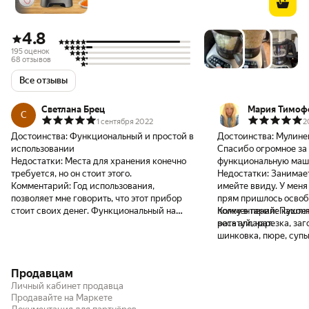
4.8
195 оценок
68 отзывов
Все отзывы
Светлана Брец
Мария Тимоф
С
1 сентября 2022
2
Достоинства:
Функциональный и простой в
Достоинства:
Мулинек
использовании
Спасибо огромное за
Недостатки:
Места для хранения конечно
функциональную маш
требуется, но он стоит этого.
Недостатки:
Занимает
Комментарий:
Год использования,
имейте ввиду. У меня
позволяет мне говорить, что этот прибор
прям пришлось освоб
стоит своих денег. Функциональный на
полку в пенале кухон
Комментарий:
Паштет,
тысячу процентов. Незаменимая вещь,
весь аппарат.
рататуй, нарезка, заг
особенно в период летних заготовок, да и
шинковка, пюре, супы.
на каждый день. С момента покупки я
это на одном аппарате
каждый день нахожу повод, чтобы
Кто любит готовить то
Продавцам
прибегнуть к его помощи. Со смузи и
Радовалась этому под
коктейлями - понятно, комбайном не
чем всем остальным)
Личный кабинет продавца
удивить. А вот тёрки - моя любовь.
Продавайте на Маркете
качественный материа