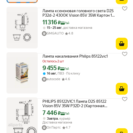
Лампа ксеноновая головного света D2S
P32d-2 4300K Vision 85V 35W Картон 1
шт от официального дистрибьютора,
11 316
Цена с картой Яндекс Пэй 11316 ₽ вместо
₽
Пэй
PHILIPS, артикул 85122VIC1
,
15 – 25 авг
доставка магазина
GMGAUTO
4.8
Лампа накаливания Philips 85122vic1
Осталось 2 шт
9 455
Цена с картой Яндекс Пэй 9455 ₽ вместо
₽
Пэй
,
16 авг
ПВЗ
По клику
autocode
4.6
PHILIPS 85122VIC1 Лампа D2S 85122
Vision 85V 35W P32D-2 (Картонная
упаковка 1 шт.)
7 446
Цена с картой Яндекс Пэй 7446 ₽ вместо
₽
Пэй
,
Завтра
курьер
Доставка магазина
Ол Партс
4.7