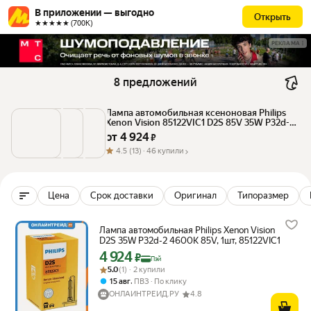
В приложении — выгодно
Открыть
★★★★★ (700К)
РЕКЛАМА
8 предложений
Лампа автомобильная ксеноновая Philips 
Xenon Vision 85122VIC1 D2S 85V 35W P32d-
2/P32d-3
от 
4 924
 ₽
4.5
(13) ·
46 купили
Цена
Срок доставки
Оригинал
Типоразмер
Лампа автомобильная Philips Xenon Vision
D2S 35W P32d-2 4600K 85V, 1шт, 85122VIC1
4 924
Цена с картой Яндекс Пэй 4924 ₽ вместо
₽
Пэй
Рейтинг товара: 5.0 из 5
Оценок: (1) · 2 купили
5.0
(1) · 2 купили
,
15 авг
ПВЗ
По клику
ОНЛАЙНТРЕЙД.РУ
4.8