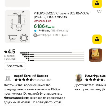
PHILIPS 85122VIC1 лампа D2S 85V-35W
(P32D-2)4400K VISION
Осталась 1 шт
6 186
Цена с картой Яндекс Пэй 6186 ₽ вместо
₽
Пэй
,
17 – 18 авг
ПВЗ
По клику
АвтоСфера - ЕМЕХ
4.6
4.5
13 оценок
7 отзывов
Все отзывы
иерей Евгений Волков
Илья Фридма
22 ноября 2021
7
Достоинства:
Хорошее качество,
Достоинства:
Отличн
предыдущие ксеноновые лампы Philips
на вторую машину.👍
прослужили 10 лет, этой фирмы лампы
самые надежные.
Недостатки:
Цена высокая по сравнению с
другими лампами. Но если учесть что и