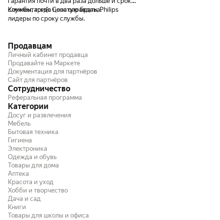
гарантия почти в два раза дольше и срок
службы, тогда цена оправдана.
Комментарий:
Советую брать, Philips
лидеры по сроку службы.
Продавцам
Личный кабинет продавца
Продавайте на Маркете
Документация для партнёров
Сайт для партнёров
Сотрудничество
Реферальная программа
Категории
Досуг и развлечения
Мебель
Бытовая техника
Гигиена
Электроника
Одежда и обувь
Товары для дома
Аптека
Красота и уход
Хобби и творчество
Дача и сад
Книги
Товары для школы и офиса