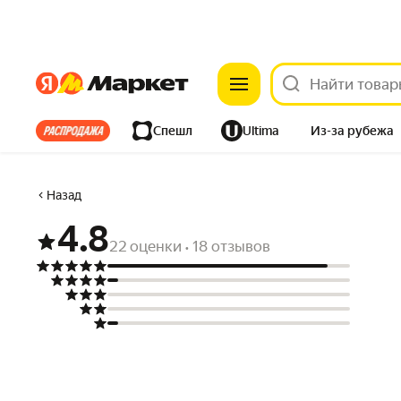
Яндекс
Яндекс
Все хиты
Спешл
Ultima
Из-за рубежа
Дом
Ремонт
Детям
Красота
Электроника
Назад
4.8
22 оценки
18 отзывов
•