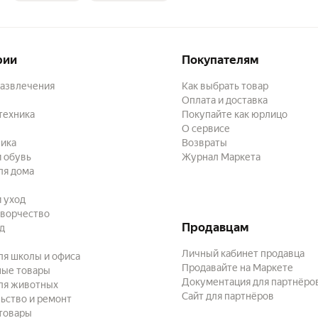
рии
Покупателям
развлечения
Как выбрать товар
Оплата и доставка
техника
Покупайте как юрлицо
О сервисе
ика
Возвраты
 обувь
Журнал Маркета
ля дома
и уход
творчество
Продавцам
ад
Личный кабинет продавца
ля школы и офиса
Продавайте на Маркете
ные товары
Документация для партнёро
ля животных
Сайт для партнёров
ьство и ремонт
товары