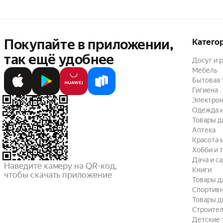
Покупайте в приложении,
Катего
так ещё удобнее
Досуг и 
Мебель
Бытовая 
Гигиена
Электрон
Одежда и
Товары д
Аптека
Красота 
Хобби и 
Дача и с
Наведите камеру на QR-код,

Книги
чтобы скачать приложение
Товары д
Спортив
Товары д
Строител
Детские 