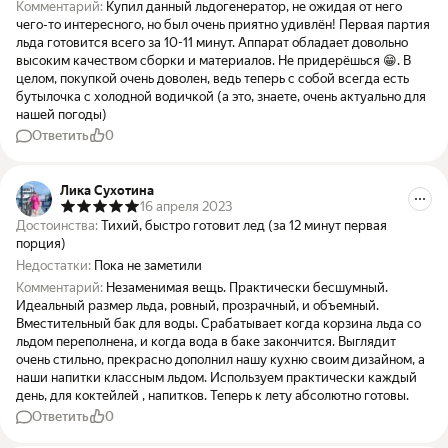
Комментарий:
Купил данный льдогенератор, не ожидая от него
чего-то интересного, но был очень приятно удивлён! Первая партия
льда готовится всего за 10-11 минут. Аппарат обладает довольно
высоким качеством сборки и материалов. Не придерёшься 😁. В
целом, покупкой очень доволен, ведь теперь с собой всегда есть
бутылочка с холодной водичкой (а это, знаете, очень актуально для
нашей погоды)
Ответить
0
Лика Сухотина
16 апреля 2023
Достоинства:
Тихий, быстро готовит лед (за 12 минут первая
порция)
Недостатки:
Пока не заметили
Комментарий:
Незаменимая вещь. Практически бесшумный.
Идеальный размер льда, ровный, прозрачный, и объемный.
Вместительный бак для воды. Срабатывает когда корзина льда со
льдом переполнена, и когда вода в баке закончится. Выглядит
очень стильно, прекрасно дополнил нашу кухню своим дизайном, а
наши напитки классным льдом. Используем практически каждый
день, для коктейлей , напитков. Теперь к лету абсолютно готовы.
Ответить
0