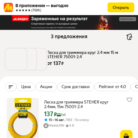
В приложении — выгодно
Открыть
★★★★★ (700К)
РЕКЛАМА
3 предложения
Леска для триммера круг 2.4 мм 15 м 
STEHER 75001-2.4
от 
137
 ₽
Цена
Акции
Срок доставки
Рейтинг от 4.0
С
Леска для триммера STEHER круг
2.4мм, 15м 75001-2.4
137
Цена с картой Яндекс Пэй 137 ₽ вместо
₽
Пэй
,
15 – 16 авг
ПВЗ
По клику
MasterNN
4.8