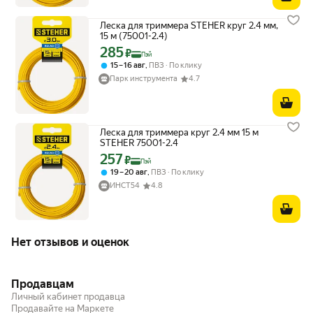
Леска для триммера STEHER круг 2.4 мм,
15 м (75001-2.4)
285
Цена с картой Яндекс Пэй 285 ₽ вместо
₽
Пэй
,
15 – 16 авг
ПВЗ
По клику
Парк инструмента
4.7
Леска для триммера круг 2.4 мм 15 м
STEHER 75001-2.4
257
Цена с картой Яндекс Пэй 257 ₽ вместо
₽
Пэй
,
19 – 20 авг
ПВЗ
По клику
ИНСТ54
4.8
Нет отзывов и оценок
Продавцам
Личный кабинет продавца
Продавайте на Маркете