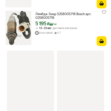
Лямбда-Зонд 0258005718 Bosch арт.
0258005718
5 195
Цена с картой Яндекс Пэй 5195 ₽ вместо
₽
Пэй
,
13 – 23 авг
доставка магазина
Avto-detali
4.7