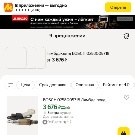
В приложении — выгодно
Открыть
★★★★★ (700К)
РЕКЛАМА
9 предложений
Лямбда-зонд BOSCH 0258005718
от 
3 676
 ₽
Цена
Срок доставки
Оригинал
Рейтинг от 4.0
BOSCH 0258005718 Лямбда-зонд
3 676
Цена с картой Яндекс Пэй 3676 ₽ вместо
₽
Пэй
,
Завтра
курьер
Доставка магазина
Ол Партс
4.7