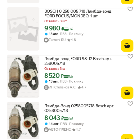
BOSCH 0 258 005 718 Лямбда-зонд
FORD FOCUS/MONDEO, 1 шт.
Осталось 3 шт
9 980
Цена с картой Яндекс Пэй 9980 ₽ вместо
₽
Пэй
,
13 авг
ПВЗ
По клику
Zameni RU
4.8
Лямбда-зонд FORD 98-12 Bosch арт.
258005718
Осталось 3 шт
8 520
Цена с картой Яндекс Пэй 8520 ₽ вместо
₽
Пэй
,
13 авг
ПВЗ
По клику
ИП Степанов А.С.
4.7
Лямбда-Зонд 0258005718 Bosch арт.
0258005718
8 043
Цена с картой Яндекс Пэй 8043 ₽ вместо
₽
Пэй
,
14 авг
ПВЗ
По клику
АВТО-ПЛЕЙС
4.7