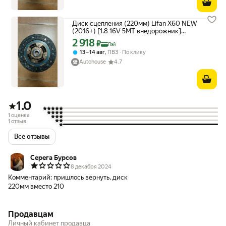
Диск сцепления (220мм) Lifan X60 NEW
(2016+) [1.8 16V 5MT внедорожник]
LFB479Q1601200A3
2 918
Цена с картой Яндекс Пэй 2918 ₽ вместо
₽
Пэй
,
13 – 14 авг
ПВЗ
По клику
Autohouse
4.7
1.0
1 оценка
1 отзыв
Все отзывы
Серега Бурсов
8 декабря 2024
Комментарий:
пришлось вернуть, диск
220мм вместо 210
Продавцам
Личный кабинет продавца