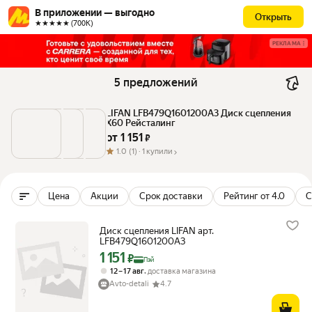
В приложении — выгодно
Открыть
★★★★★ (700К)
РЕКЛАМА
5 предложений
LIFAN LFB479Q1601200A3 Диск сцепления 
X60 Рейсталинг
от 
1 151
 ₽
1.0
(1) ·
1 купили
Цена
Акции
Срок доставки
Рейтинг от 4.0
С
Диск сцепления LIFAN арт.
LFB479Q1601200A3
1 151
Цена с картой Яндекс Пэй 1151 ₽ вместо
₽
Пэй
,
12 – 17 авг
доставка магазина
Avto-detali
4.7