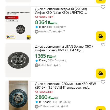
Диск сцепления ведомый (220мм)
Лифан Х60 (Lifan X60) LFB479Q-
1601200A3
Осталась 1 шт
8 364
Цена с картой Яндекс Пэй 8364 ₽ вместо
₽
Пэй
,
11 авг
ПВЗ
По клику
КитАвтоТранс
4.7
Диск сцепления на LIFAN Solano, X60 /
Лифан Солано, Х60 / LFB479Q-
1601200A3
1 365
Цена с картой Яндекс Пэй 1365 ₽ вместо
₽
Пэй
,
12 авг
ПВЗ
По клику
Auto-China
4.6
Диск сцепления (220мм) Lifan X60 NEW
(2016+) [1.8 16V 5MT внедорожник]
LFB479Q1601200A3
Осталось 2 шт
2 860
Цена с картой Яндекс Пэй 2860 ₽ вместо
₽
Пэй
,
11 – 12 авг
ПВЗ
По клику
ИП Чепиков Н.А.
4.8