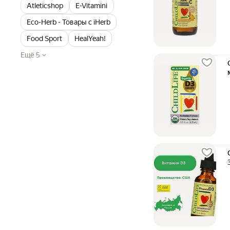
Atleticshop
E-Vitamini
Eco-Herb - Товары с iHerb
Food Sport
HealYeah!
Ещё 5