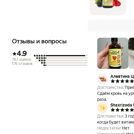
Отзывы и вопросы
4.9
767 оценок
176 отзывов
Алевтина Ц
Достоинства:
Прия
Сдаём кровь на уров
раза.
Shaxrizoda
Достоинства:
3 го
когда будет витам
Недостатки:
Нет