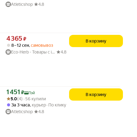
Atleticshop
4.8
Цена 4365 ₽ вместо
4 365
₽
В корзину
8 – 12 сен
,
самовывоз
Eco-Herb - Товары с iHerb
4.8
Цена с картой Яндекс Пэй 1451 ₽ вместо
1 451
₽
Пэй
В корзину
Рейтинг товара: 5.0 из 5
Оценок: (4) · 56 купили
5.0
(4) · 56 купили
За 3 часа
,
курьер
По клику
Atleticshop
4.8