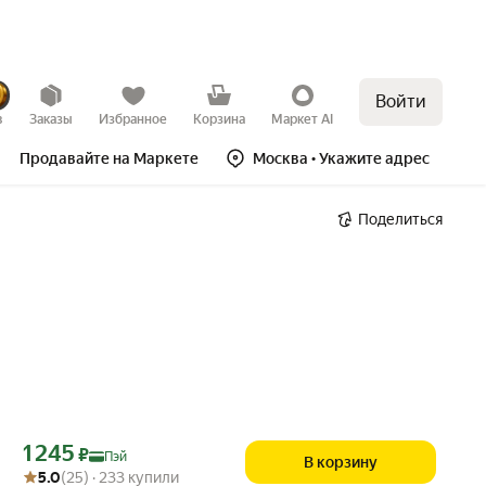
Войти
в
Заказы
Избранное
Корзина
Маркет AI
Продавайте на Маркете
Москва
• Укажите адрес
Поделиться
Цена с картой Яндекс Пэй 1245 ₽ вместо
1 245
₽
Пэй
В корзину
Рейтинг товара: 5.0 из 5
Оценок: (25) · 233 купили
5.0
(25) · 233 купили