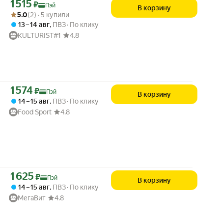
Цена с картой Яндекс Пэй 1515 ₽ вместо
1 515
₽
Пэй
В корзину
Рейтинг товара: 5.0 из 5
Оценок: (2) · 5 купили
5.0
(2) · 5 купили
13 – 14 авг
,
ПВЗ
По клику
KULTURIST#1
4.8
Цена с картой Яндекс Пэй 1574 ₽ вместо
1 574
₽
Пэй
В корзину
14 – 15 авг
,
ПВЗ
По клику
Food Sport
4.8
Цена с картой Яндекс Пэй 1625 ₽ вместо
1 625
₽
Пэй
В корзину
14 – 15 авг
,
ПВЗ
По клику
МегаВит
4.8