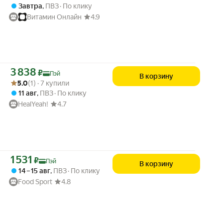
Завтра
,
ПВЗ
По клику
Витамин Онлайн
4.9
Цена с картой Яндекс Пэй 3838 ₽ вместо
3 838
₽
Пэй
В корзину
Рейтинг товара: 5.0 из 5
Оценок: (1) · 7 купили
5.0
(1) · 7 купили
11 авг
,
ПВЗ
По клику
HealYeah!
4.7
Цена с картой Яндекс Пэй 1531 ₽ вместо
1 531
₽
Пэй
В корзину
14 – 15 авг
,
ПВЗ
По клику
Food Sport
4.8