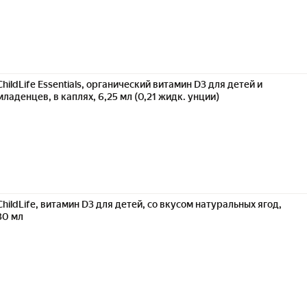
ChildLife Essentials, органический витамин D3 для детей и
младенцев, в каплях, 6,25 мл (0,21 жидк. унции)
ChildLife, витамин D3 для детей, со вкусом натуральных ягод,
30 мл