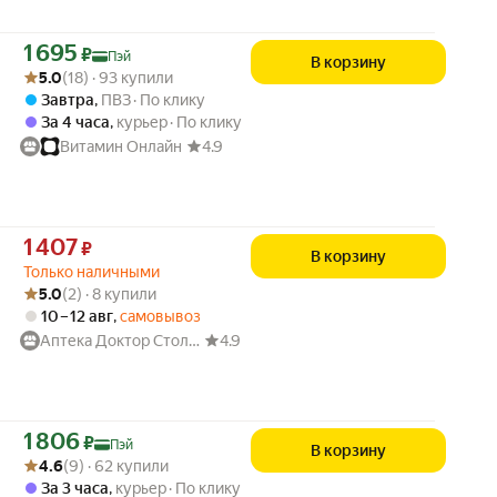
Цена с картой Яндекс Пэй 1695 ₽ вместо
1 695
₽
Пэй
В корзину
Рейтинг товара: 5.0 из 5
Оценок: (18) · 93 купили
5.0
(18) · 93 купили
Завтра
,
ПВЗ
По клику
За 4 часа
,
курьер
По клику
Витамин Онлайн
4.9
Цена 1407 ₽ вместо
1 407
₽
В корзину
Только наличными
Рейтинг товара: 5.0 из 5
Оценок: (2) · 8 купили
5.0
(2) · 8 купили
10 – 12 авг
,
самовывоз
Аптека Доктор Столетов
4.9
Цена с картой Яндекс Пэй 1806 ₽ вместо
1 806
₽
Пэй
В корзину
Рейтинг товара: 4.6 из 5
Оценок: (9) · 62 купили
4.6
(9) · 62 купили
За 3 часа
,
курьер
По клику