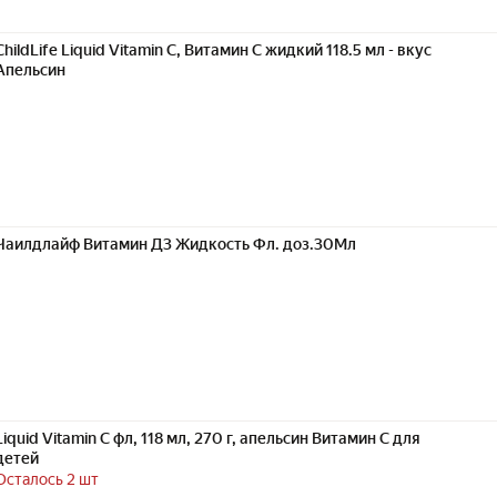
ChildLife Liquid Vitamin C, Витамин С жидкий 118.5 мл - вкус
Апельсин
Чаилдлайф Витамин Д3 Жидкость Фл. доз.30Мл
Liquid Vitamin C фл, 118 мл, 270 г, апельсин Витамин С для
детей
Осталось 2 шт