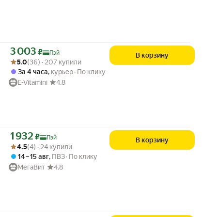
Цена с картой Яндекс Пэй 3003 ₽ вместо
3 003
₽
Пэй
В корзину
Рейтинг товара: 5.0 из 5
Оценок: (36) · 207 купили
5.0
(36) · 207 купили
За 4 часа
,
курьер
По клику
E-Vitamini
4.8
Цена с картой Яндекс Пэй 1932 ₽ вместо
1 932
₽
Пэй
В корзину
Рейтинг товара: 4.5 из 5
Оценок: (4) · 24 купили
4.5
(4) · 24 купили
14 – 15 авг
,
ПВЗ
По клику
МегаВит
4.8