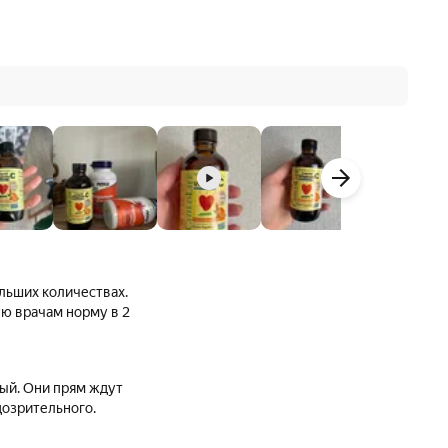
льших количествах.
м норму в 2
ный. Они прям ждут
дозрительного.