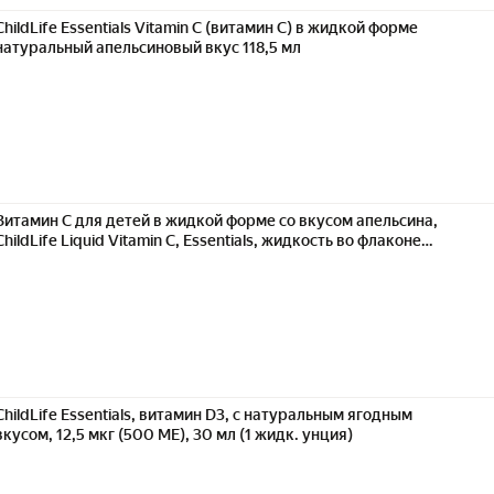
ChildLife Essentials Vitamin C (витамин C) в жидкой форме
натуральный апельсиновый вкус 118,5 мл
Витамин С для детей в жидкой форме со вкусом апельсина,
ChildLife Liquid Vitamin C, Essentials, жидкость во флаконе
объёмом 118 мл.
ChildLife Essentials, витамин D3, с натуральным ягодным
вкусом, 12,5 мкг (500 МЕ), 30 мл (1 жидк. унция)