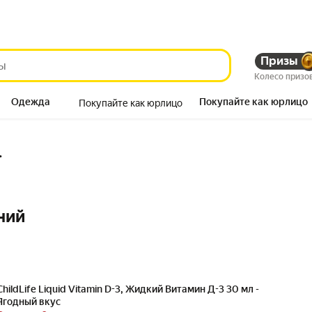
Призы
Колесо призо
Одежда
Покупайте как юрлицо
Покупайте как юрлицо
Продукты
.
ний
ChildLife Liquid Vitamin D-3, Жидкий Витамин Д-3 30 мл -
Ягодный вкус