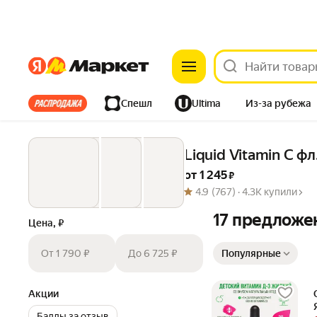
Яндекс
Яндекс
Все хиты
Спешл
Ultima
Из-за рубежа
Дом
Ремонт
Детям
Красота
Электроника
Liquid Vitamin C фл
от 
1 245
 ₽
4.9
(767) ·
4.3K купили
17 предложе
Цена, ₽
Сортировка товаров
От 1 790 ₽
До 6 725 ₽
Популярные
Акции
Баллы за отзыв