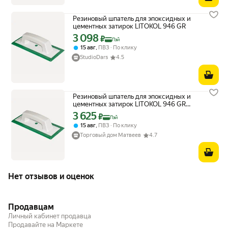
Резиновый шпатель для эпоксидных и
цементных затирок LITOKOL 946 GR
3 098
Цена с картой Яндекс Пэй 3098 ₽ вместо
₽
Пэй
,
15 авг
ПВЗ
По клику
StudioDars
4.5
Резиновый шпатель для эпоксидных и
цементных затирок LITOKOL 946 GR
480780001
3 625
Цена с картой Яндекс Пэй 3625 ₽ вместо
₽
Пэй
,
15 авг
ПВЗ
По клику
Торговый дом Матвеев
4.7
Нет отзывов и оценок
Продавцам
Личный кабинет продавца
Продавайте на Маркете