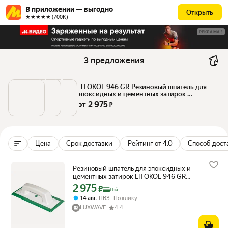
В приложении — выгодно
Открыть
★★★★★ (700К)
РЕКЛАМА
3 предложения
LITOKOL 946 GR Резиновый шпатель для 
эпоксидных и цементных затирок 
480780001
от 
2 975
 ₽
Цена
Срок доставки
Рейтинг от 4.0
Способ дост
Резиновый шпатель для эпоксидных и
цементных затирок LITOKOL 946 GR
480780001
2 975
Цена с картой Яндекс Пэй 2975 ₽ вместо
₽
Пэй
,
14 авг
ПВЗ
По клику
LUXWAVE
4.4