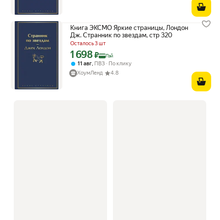
Книга ЭКСМО Яркие страницы, Лондон
Дж. Странник по звездам, стр 320
Осталось 3 шт
1 698
Цена с картой Яндекс Пэй 1698 ₽ вместо
₽
Пэй
,
11 авг
ПВЗ
По клику
ХоумЛенд
4.8