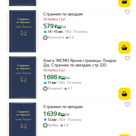
Странник по звездам
Осталась 1 шт
579
Цена с картой Яндекс Пэй 579 ₽ вместо
₽
Пэй
,
14 – 15 авг
ПВЗ
По клику
Моя книга
4.9
Книга ЭКСМО Яркие страницы, Лондон
Дж. Странник по звездам, стр 320
Осталось 3 шт
1 698
Цена с картой Яндекс Пэй 1698 ₽ вместо
₽
Пэй
,
11 авг
ПВЗ
По клику
Юмаркет
4.7
Странник по звездам
1 639
Цена с картой Яндекс Пэй 1639 ₽ вместо
₽
Пэй
,
12 авг
ПВЗ
По клику
NyWay
4.8