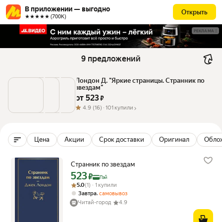
В приложении — выгодно
Открыть
★★★★★ (700К)
РЕКЛАМА
9 предложений
Лондон Д. "Яркие страницы. Странник по 
звездам"
от 
523
 ₽
4.9
(16) ·
101 купили
Цена
Акции
Срок доставки
Оригинал
Обло
Странник по звездам
523
Цена с картой Яндекс Пэй 523 ₽ вместо
₽
Пэй
Рейтинг товара: 5.0 из 5
Оценок: (1) · 1 купили
5.0
(1) · 1 купили
,
Завтра
самовывоз
Читай-город
4.9