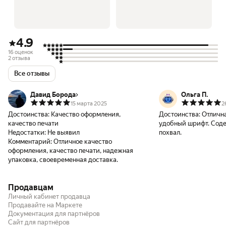
4.9
16 оценок
2 отзыва
Все отзывы
Давид Борода
Ольга П.
15 марта 2025
2
Достоинства:
Качество оформления,
Достоинства:
Отлична
качество печати
удобный шрифт. Соде
Недостатки:
Не выявил
похвал.
Комментарий:
Отличное качество
оформления, качество печати, надежная
упаковка, своевременная доставка.
Продавцам
Личный кабинет продавца
Продавайте на Маркете
Документация для партнёров
Сайт для партнёров