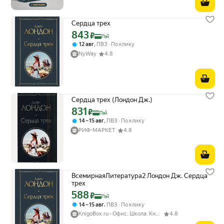
Сердца трех
843
Цена с картой Яндекс Пэй 843 ₽ вместо
₽
Пэй
,
12 авг
ПВЗ
По клику
NyWay
4.8
Сердца трех (Лондон Дж.)
831
Цена с картой Яндекс Пэй 831 ₽ вместо
₽
Пэй
,
14 – 15 авг
ПВЗ
По клику
РИФ-МАРКЕТ
4.8
ВсемирнаяЛитература2 Лондон Дж. Сердца
трех
588
Цена с картой Яндекс Пэй 588 ₽ вместо
₽
Пэй
,
14 – 15 авг
ПВЗ
По клику
KnigoBox.ru - Офис. Школа. Книги. Дом
4.8