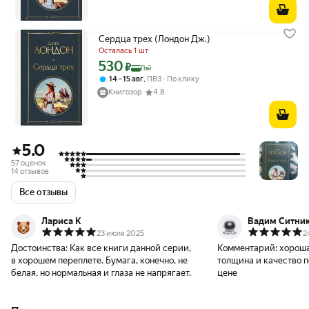
Сердца трех (Лондон Дж.)
Осталась 1 шт
530
Цена с картой Яндекс Пэй 530 ₽ вместо
₽
Пэй
,
14 – 15 авг
ПВЗ
По клику
Книгозор
4.8
5.0
57 оценок
14 отзывов
Все отзывы
Лариса К
Вадим Ситни
23 июля 2025
2
Достоинства:
Как все книги данной серии,
Комментарий:
хороша
в хорошем переплете. Бумага, конечно, не
толщина и качество п
белая, но нормальная и глаза не напрягает.
цене