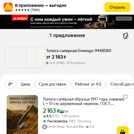
В приложении — выгодно
Открыть
★★★★★ (700К)
РЕКЛАМА
1 предложение
Лопата саперная Greengo 9448580
от 
2 163
 ₽
4.8
(446) ·
973 купили
Цена
Срок доставки
Рейтинг от 4.0
Способ дост
Лопата сапёрная образца 1917 года, кованая,
L = 51 см, деревянный черенок, ГОСТ,
Greengo
2 163
Цена с картой Яндекс Пэй 2163 ₽ вместо
₽
Пэй
Рейтинг товара: 4.5 из 5
Оценок: (575) · 1.5K купили
4.5
(575) · 1.5K купили
,
Послезавтра
ПВЗ
По клику
Сима-Ленд - Все для Вас
4.6