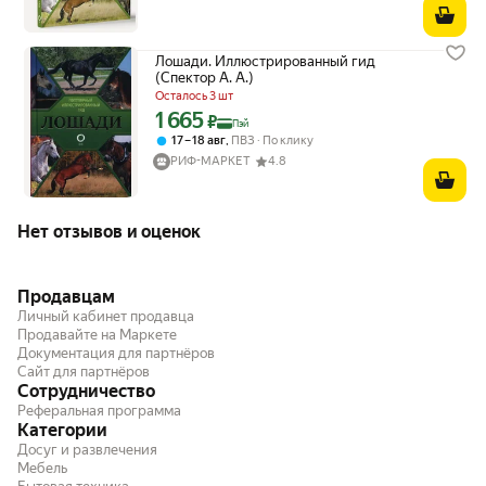
Лошади. Иллюстрированный гид
(Спектор А. А.)
Осталось 3 шт
1 665
Цена с картой Яндекс Пэй 1665 ₽ вместо
₽
Пэй
,
17 – 18 авг
ПВЗ
По клику
РИФ-МАРКЕТ
4.8
Нет отзывов и оценок
Продавцам
Личный кабинет продавца
Продавайте на Маркете
Документация для партнёров
Сайт для партнёров
Сотрудничество
Реферальная программа
Категории
Досуг и развлечения
Мебель