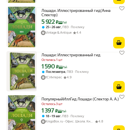
Лошади. Иллюстрированный гид(Анна
Спектор)
5 922
Цена с картой Яндекс Пэй 5922 ₽ вместо
₽
Пэй
,
25 – 26 авг
ПВЗ
По клику
Vintage & Antique
4.4
Лошади: Иллюстрированный гид
Осталась 1 шт
1 590
Цена с картой Яндекс Пэй 1590 ₽ вместо
₽
Пэй
,
Послезавтра
ПВЗ
По клику
1С Интерес
4.9
ПопулярныйИллГид Лошади (Спектор А. А.)
Осталось 3 шт
1 397
Цена с картой Яндекс Пэй 1397 ₽ вместо
₽
Пэй
,
18 – 19 авг
ПВЗ
По клику
KnigoBox.ru - Офис. Школа. Книги. Дом
4.8