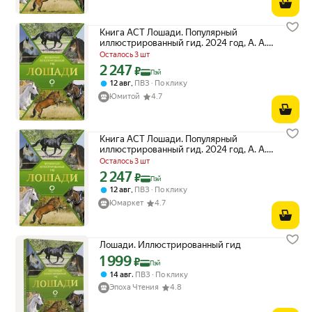
Книга АСТ Лошади. Популярный
иллюстрированный гид. 2024 год, А. А.
Спектор
Осталось 3 шт
2 247
Цена с картой Яндекс Пэй 2247 ₽ вместо
₽
Пэй
,
12 авг
ПВЗ
По клику
Юмитой
4.7
Книга АСТ Лошади. Популярный
иллюстрированный гид. 2024 год, А. А.
Спектор
Осталось 3 шт
2 247
Цена с картой Яндекс Пэй 2247 ₽ вместо
₽
Пэй
,
12 авг
ПВЗ
По клику
Юмаркет
4.7
Лошади. Иллюстрированный гид
1 999
Цена с картой Яндекс Пэй 1999 ₽ вместо
₽
Пэй
,
14 авг
ПВЗ
По клику
Эпоха Чтения
4.8