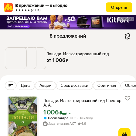
В приложении — выгодно
Открыть
★★★★★ (700К)
РЕКЛАМА
8 предложений
Лошади. Иллюстрированный гид
от 
1 006
 ₽
Цена
Акции
Срок доставки
Оригинал
Обло
Лошади. Иллюстрированный гид Спектор
А. А.
1 006
Цена с картой Яндекс Пэй 1006 ₽ вместо
₽
Пэй
,
Послезавтра
ПВЗ
По клику
Издательство АСТ
4.9