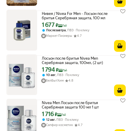
Нивея / Nivea For Men - Лосьон после
бритья Серебряная защита, 100 мл
1 677
Цена с картой Яндекс Пэй 1677 ₽ вместо
₽
Пэй
,
Послезавтра
ПВЗ
По клику
Маркет Пионеры
4.7
Лосьон после бритья Nivea Men
Серебряная защита, 100мл, (2 шт)
1 794
Цена с картой Яндекс Пэй 1794 ₽ вместо
₽
Пэй
,
10 авг
ПВЗ
По клику
БелБытХим
4.8
Nivea Men Лосьон после бритья
Серебряная защита 100 мл 1 шт
1 716
Цена с картой Яндекс Пэй 1716 ₽ вместо
₽
Пэй
,
12 авг
ПВЗ
По клику
Сапфир косметик
4.7