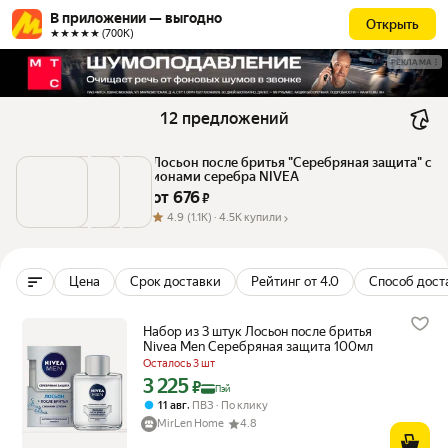
В приложении — выгодно
Открыть
★★★★★ (700К)
РЕКЛАМА
12 предложений
Лосьон после бритья "Серебряная защита" с 
ионами серебра NIVEA
от 
676
 ₽
4.9
(1.1K) ·
4.5K купили
Цена
Срок доставки
Рейтинг от 4.0
Способ дост
Набор из 3 штук Лосьон после бритья
Nivea Men Серебряная защита 100мл
Осталось 3 шт
3 225
Цена с картой Яндекс Пэй 3225 ₽ вместо
₽
Пэй
,
11 авг
ПВЗ
По клику
MirLen Home
4.8