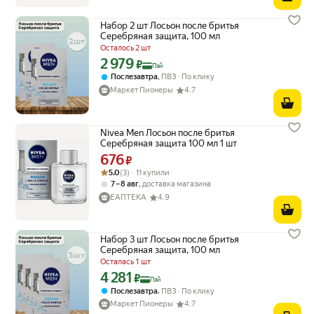
Набор 2 шт Лосьон после бритья
Серебряная защита, 100 мл
Осталось 2 шт
2 979
Цена с картой Яндекс Пэй 2979 ₽ вместо
₽
Пэй
,
Послезавтра
ПВЗ
По клику
Маркет Пионеры
4.7
Nivea Men Лосьон после бритья
Серебряная защита 100 мл 1 шт
676
Цена 676 ₽ вместо
₽
Рейтинг товара: 5.0 из 5
Оценок: (3) · 11 купили
5.0
(3) · 11 купили
,
7 – 8 авг
доставка магазина
ЕАПТЕКА
4.9
Набор 3 шт Лосьон после бритья
Серебряная защита, 100 мл
Осталась 1 шт
4 281
Цена с картой Яндекс Пэй 4281 ₽ вместо
₽
Пэй
,
Послезавтра
ПВЗ
По клику
Маркет Пионеры
4.7