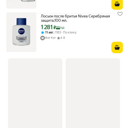
Лосьон после бритья Nivea Cеребряная
защита,100 мл.
1 281
Цена с картой Яндекс Пэй 1281 ₽ вместо
₽
Пэй
,
11 авг
ПВЗ
По клику
Фэт Кэт
4.8