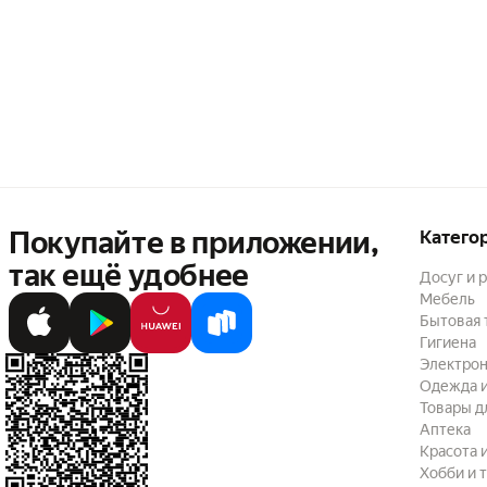
Покупайте в приложении,
Катего
так ещё удобнее
Досуг и 
Мебель
Бытовая 
Гигиена
Электрон
Одежда и
Товары д
Аптека
Красота 
Хобби и 