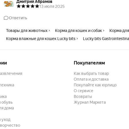
Дмитрий Абрамов
13 июля 2025
Ответить
Товары для животных
Корма для кошек и собак
Корма для
Корма влажные для кошек Lucky bits
Lucky bits Gastrointestina
рии
Покупателям
развлечения
Как выбрать товар
Оплата и доставка
техника
Покупайте как юрлицо
О сервисе
ика
Возвраты
 обувь
Журнал Маркета
ля дома
и уход
творчество