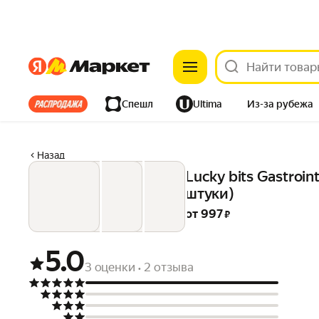
Яндекс
Яндекс
Все хиты
Спешл
Ultima
Из-за рубежа
Дом
Ремонт
Детям
Красота
Электроника
Назад
Lucky bits Gastroi
штуки)
от 
997
 ₽
5.0
3 оценки
2 отзыва
•