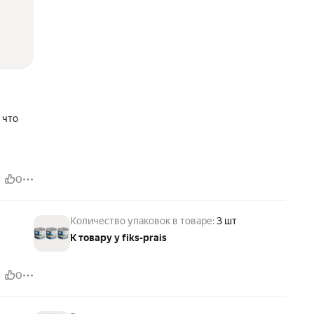
 что
0
Количество упаковок в товаре:
3 шт
К товару у fiks-prais
0