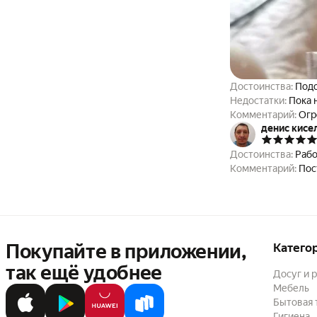
Достоинства:
Подо
Недостатки:
Пока 
Комментарий:
Огр
денис кисе
Достоинства:
Рабо
Комментарий:
Пос
Покупайте в приложении,
Катего
так ещё удобнее
Досуг и 
Мебель
Бытовая 
Гигиена