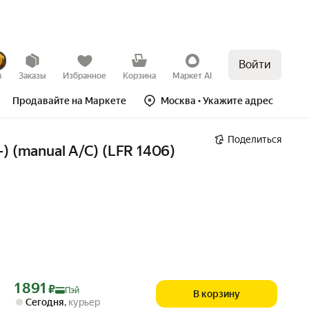
Войти
в
Заказы
Избранное
Корзина
Маркет AI
Продавайте на Маркете
Москва
• Укажите адрес
Поделиться
) (manual A/C) (LFR 1406)
Цена с картой Яндекс Пэй 1891 ₽ вместо
1 891
₽
Пэй
В корзину
Сегодня
,
курьер