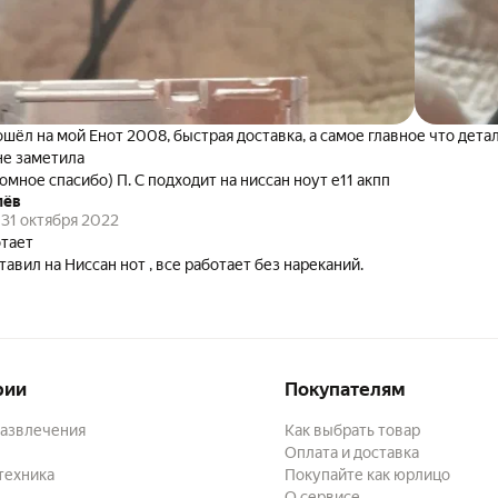
шёл на мой Енот 2008, быстрая доставка, а самое главное что детал
не заметила
омное спасибо) П. С подходит на ниссан ноут е11 акпп
лёв
31 октября 2022
тает
тавил на Ниссан нот , все работает без нареканий.
рии
Покупателям
развлечения
Как выбрать товар
Оплата и доставка
техника
Покупайте как юрлицо
О сервисе