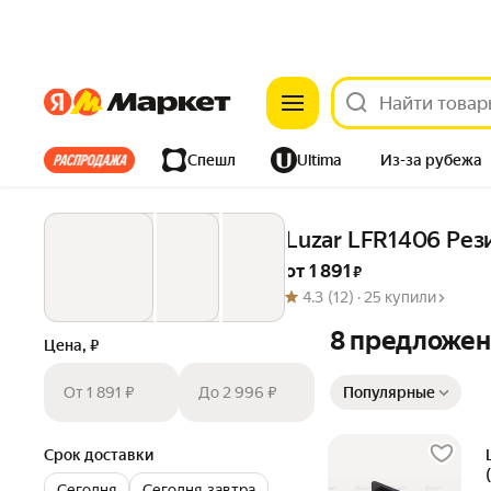
Яндекс
Яндекс
Все хиты
Спешл
Ultima
Из-за рубежа
Дом
Ремонт
Детям
Красота
Электроника
Luzar LFR1406 Рези
от 
1 891
 ₽
4.3
(12) ·
25 купили
8 предложе
Цена, ₽
Сортировка товаров
От 1 891 ₽
До 2 996 ₽
Популярные
Срок доставки
Сегодня
Сегодня‐завтра