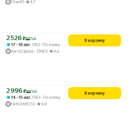
10w40
4.7
Цена с картой Яндекс Пэй 2526 ₽ вместо
2 526
₽
Пэй
В корзину
17 – 18 авг
,
ПВЗ
По клику
АвтоСфера - ЕМЕХ
4.6
Цена с картой Яндекс Пэй 2996 ₽ вместо
2 996
₽
Пэй
В корзину
14 – 15 авг
,
ПВЗ
По клику
НИКАМОТО
4.8