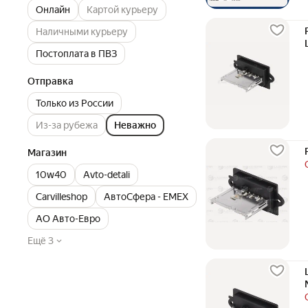
Онлайн
Картой курьеру
Наличными курьеру
Постоплата в ПВЗ
Отправка
Только из России
Из-за рубежа
Неважно
Магазин
10w40
Avto-detali
Carvilleshop
АвтоСфера - ЕМЕХ
АО Авто-Евро
Ещё 3