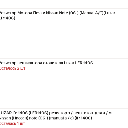
Резистор Мотора Печки Nissan Note (06-) (Manual A/C)(Luzar
Lfr1406)
Резистор вентилятора отопителя Luzar LFR 1406
Осталось 2 шт
LUZAR lfr-1406 (LFR1406) резистор э / вент. отоп. для а / м
Nissan (Ниссан) note (06-) (manual a / c) (lfr 1406)
Осталась 1 шт