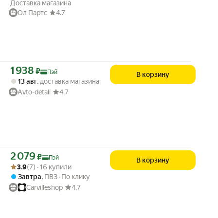
Доставка магазина
Ол Партс
4.7
Цена с картой Яндекс Пэй 1938 ₽ вместо
1 938
₽
Пэй
В корзину
13 авг
,
доставка магазина
Avto-detali
4.7
Цена с картой Яндекс Пэй 2079 ₽ вместо
2 079
₽
Пэй
В корзину
Рейтинг товара: 3.9 из 5
Оценок: (7) · 16 купили
3.9
(7) · 16 купили
Завтра
,
ПВЗ
По клику
Carvilleshop
4.7