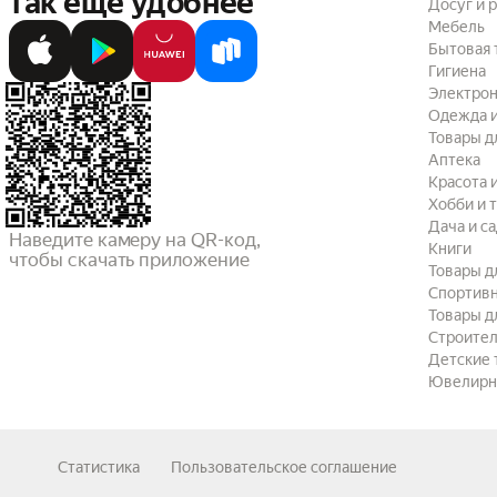
так ещё удобнее
Досуг и 
Мебель
Бытовая 
Гигиена
Электрон
Одежда и
Товары д
Аптека
Красота 
Хобби и 
Дача и с
Наведите камеру на QR-код,

Книги
чтобы скачать приложение
Товары д
Спортив
Товары д
Строител
Детские 
Ювелирн
Статистика
Пользовательское соглашение