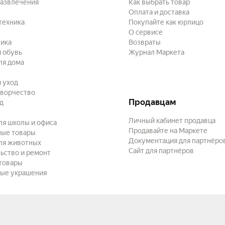
развлечения
Как выбрать товар
Оплата и доставка
техника
Покупайте как юрлицо
О сервисе
ика
Возвраты
 обувь
Журнал Маркета
ля дома
и уход
творчество
Продавцам
ад
Личный кабинет продавца
ля школы и офиса
Продавайте на Маркете
ные товары
Документация для партнёро
ля животных
Сайт для партнёров
ьство и ремонт
товары
ые украшения