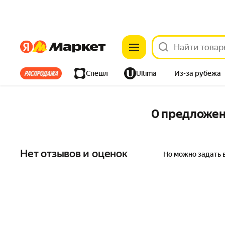
Яндекс
Яндекс
Все хиты
Спешл
Ultima
Из-за рубежа
Дом
Ремонт
Детям
Красота
Электроника
0 предложе
Нет отзывов и оценок
Но можно задать 