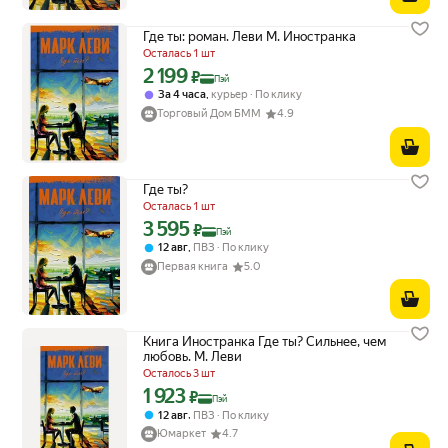
Где ты: роман. Леви М. Иностранка
Осталась 1 шт
2 199
Цена с картой Яндекс Пэй 2199 ₽ вместо
₽
Пэй
,
За 4 часа
курьер
По клику
Торговый Дом БММ
4.9
Где ты?
Осталась 1 шт
3 595
Цена с картой Яндекс Пэй 3595 ₽ вместо
₽
Пэй
,
12 авг
ПВЗ
По клику
Первая книга
5.0
Книга Иностранка Где ты? Сильнее, чем
любовь. М. Леви
Осталось 3 шт
1 923
Цена с картой Яндекс Пэй 1923 ₽ вместо
₽
Пэй
,
12 авг
ПВЗ
По клику
Юмаркет
4.7