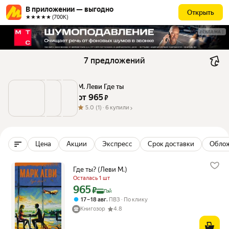
В приложении — выгодно
Открыть
★★★★★ (700К)
РЕКЛАМА
7 предложений
М. Леви Где ты
от 
965
 ₽
5.0
(1) ·
6 купили
Цена
Акции
Экспресс
Срок доставки
Обло
Где ты? (Леви М.)
Осталась 1 шт
965
Цена с картой Яндекс Пэй 965 ₽ вместо
₽
Пэй
,
17 – 18 авг
ПВЗ
По клику
Книгозор
4.8