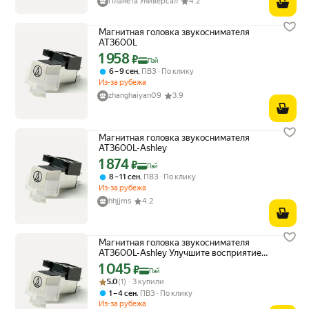
Планета Универсал
4.2
Магнитная головка звукоснимателя
AT3600L
1 958
Цена с картой Яндекс Пэй 1958 ₽ вместо
₽
Пэй
,
6 – 9 сен
ПВЗ
По клику
Из-за рубежа
zhanghaiyan09
3.9
Магнитная головка звукоснимателя
AT3600L-Ashley
1 874
Цена с картой Яндекс Пэй 1874 ₽ вместо
₽
Пэй
,
8 – 11 сен
ПВЗ
По клику
Из-за рубежа
hhjjms
4.2
Магнитная головка звукоснимателя
AT3600L-Ashley Улучшите восприятие
музыки
1 045
Цена с картой Яндекс Пэй 1045 ₽ вместо
₽
Пэй
Рейтинг товара: 5.0 из 5
Оценок: (1) · 3 купили
5.0
(1) · 3 купили
,
1 – 4 сен
ПВЗ
По клику
Из-за рубежа