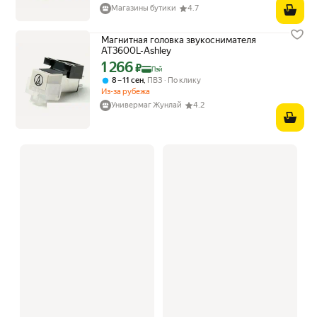
Магазины бутики
4.7
Магнитная головка звукоснимателя
AT3600L-Ashley
1 266
Цена с картой Яндекс Пэй 1266 ₽ вместо
₽
Пэй
,
8 – 11 сен
ПВЗ
По клику
Из-за рубежа
Универмаг Жунлай
4.2