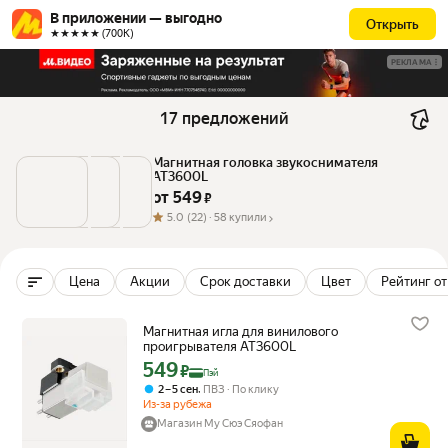
В приложении — выгодно
Открыть
★★★★★ (700К)
РЕКЛАМА
17 предложений
Магнитная головка звукоснимателя 
AT3600L
от 
549
 ₽
5.0
(22) ·
58 купили
Цена
Акции
Срок доставки
Цвет
Рейтинг от
Магнитная игла для винилового
проигрывателя AT3600L
549
Цена с картой Яндекс Пэй 549 ₽ вместо
₽
Пэй
,
2 – 5 сен
ПВЗ
По клику
Из-за рубежа
Магазин Му Сюэ Сяофан