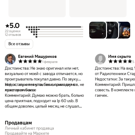
5.0
22 оценки
12 отзывов
Все отзывы
Евгений Машуриков
Имя скрыто
1 февраля
5
Достоинства:
Не знаю оригинал или нет,
Достоинства:
На вид 
визуально от моей с завода отличается, но
от Радиотехники Ста
проигрыватель покупал давно. По звуку
Недостатки:
За такую
всё ок, звучит чисто, без лишних шумов, не
Недостатки:
нет упаковки, приходит в
Комментарий:
Пришла
хуже оригинала
пластиком боксе
совесть. В комплекте
Комментарий:
Думаю можно брать, больно
гаечек.
цена приятная, подходит на lp 60 usb. В
общем доволен, целый месяц не слушал
музыку и вот наконец нашел, надеюсь
долго прослужит
Продавцам
Личный кабинет продавца
Продавайте на Маркете