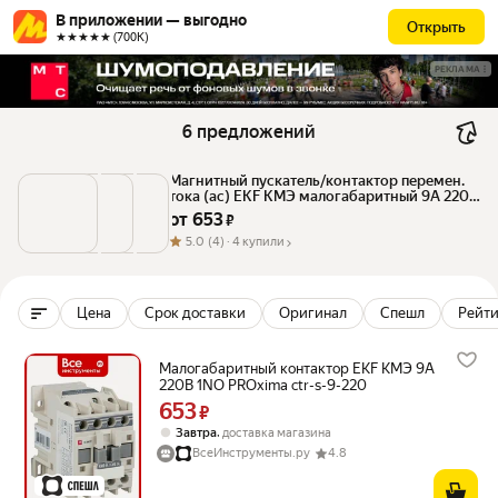
В приложении — выгодно
Открыть
★★★★★ (700К)
РЕКЛАМА
6 предложений
Магнитный пускатель/контактор перемен. 
тока (ac) EKF КМЭ малогабаритный 9А 220В 
1NO PROxima
от 
653
 ₽
5.0
(4) ·
4 купили
Цена
Срок доставки
Оригинал
Спешл
Рейти
Малогабаритный контактор EKF КМЭ 9А
220В 1NO PROxima ctr-s-9-220
653
Цена 653 ₽ вместо
₽
,
Завтра
доставка магазина
ВсеИнструменты.ру
4.8