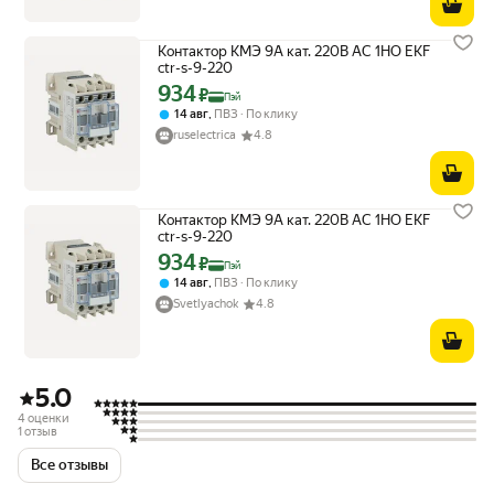
Контактор КМЭ 9А кат. 220В AC 1НО EKF
ctr-s-9-220
934
Цена с картой Яндекс Пэй 934 ₽ вместо
₽
Пэй
,
14 авг
ПВЗ
По клику
ruselectrica
4.8
Контактор КМЭ 9А кат. 220В AC 1НО EKF
ctr-s-9-220
934
Цена с картой Яндекс Пэй 934 ₽ вместо
₽
Пэй
,
14 авг
ПВЗ
По клику
Svetlyachok
4.8
5.0
4 оценки
1 отзыв
Все отзывы