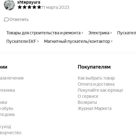
shtepayura
11 марта 2023
Ответить
Товары для строительства и ремонта
Электрика
Пускател
Пускатели EKF
Магнитный пускатель/контактор
рии
Покупателям
развлечения
Как выбрать товар
Оплата и доставка
техника
Покупайте как юрлицо
О сервисе
ика
Возвраты
 обувь
Журнал Маркета
ля дома
и уход
творчество