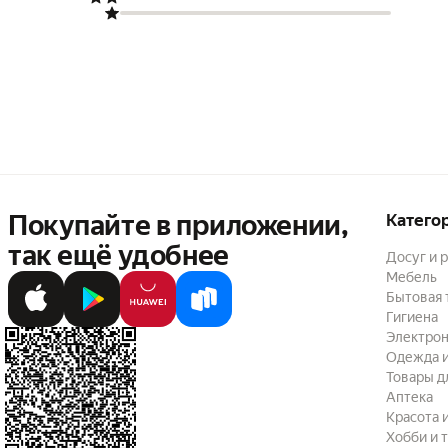
Покупайте в приложении,
Катего
так ещё удобнее
Досуг и 
Мебель
Бытовая 
Гигиена
Электрон
Одежда и
Товары д
Аптека
Красота 
Хобби и 