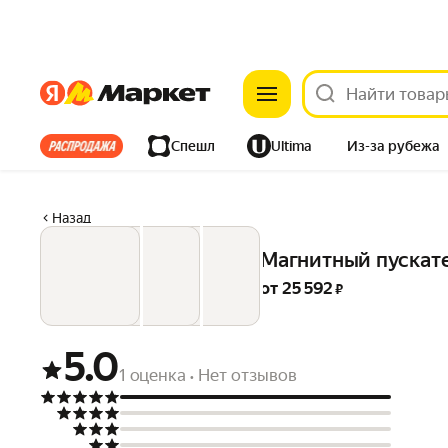
Яндекс
Яндекс
Все хиты
Спешл
Ultima
Из-за рубежа
Дом
Ремонт
Детям
Красота
Электроника
Назад
Магнитный пускате
от 
25 592
 ₽
5.0
1 оценка
Нет отзывов
•