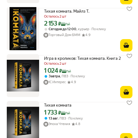
Тихая комната. Майлз Т.
Осталось 2 шт
2 153
Цена с картой Яндекс Пэй 2153 ₽ вместо
₽
Пэй
,
Сегодня до 12:00
курьер
По клику
Торговый Дом БММ
4.9
Игра в кроликов: Тихая комната. Книга 2
Осталось 2 шт
1 024
Цена с картой Яндекс Пэй 1024 ₽ вместо
₽
Пэй
,
Завтра
ПВЗ
По клику
1С Интерес
4.9
Тихая комната
1 733
Цена с картой Яндекс Пэй 1733 ₽ вместо
₽
Пэй
,
13 авг
ПВЗ
По клику
Эпоха Чтения
4.8