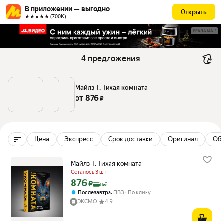
В приложении — выгодно
Открыть
★★★★★ (700К)
РЕКЛАМА
4 предложения
Майлз Т. Тихая комната
от 
876
 ₽
Цена
Экспресс
Срок доставки
Оригинал
Об
Майлз Т. Тихая комната
Осталось 3 шт
876
Цена с картой Яндекс Пэй 876 ₽ вместо
₽
Пэй
,
Послезавтра
ПВЗ
По клику
ЭКСМО
4.9