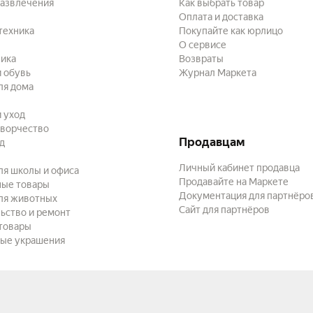
развлечения
Как выбрать товар
Оплата и доставка
техника
Покупайте как юрлицо
О сервисе
ика
Возвраты
 обувь
Журнал Маркета
ля дома
и уход
творчество
Продавцам
ад
Личный кабинет продавца
ля школы и офиса
Продавайте на Маркете
ные товары
Документация для партнёро
ля животных
Сайт для партнёров
ьство и ремонт
товары
ые украшения