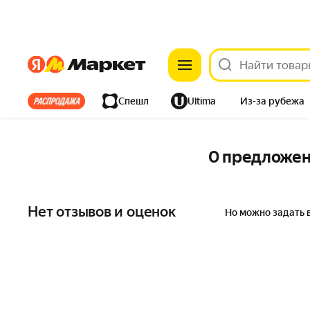
Яндекс
Яндекс
Все хиты
Спешл
Ultima
Из-за рубежа
Дом
Ремонт
Детям
Красота
Электроника
0 предложе
Нет отзывов и оценок
Но можно задать 