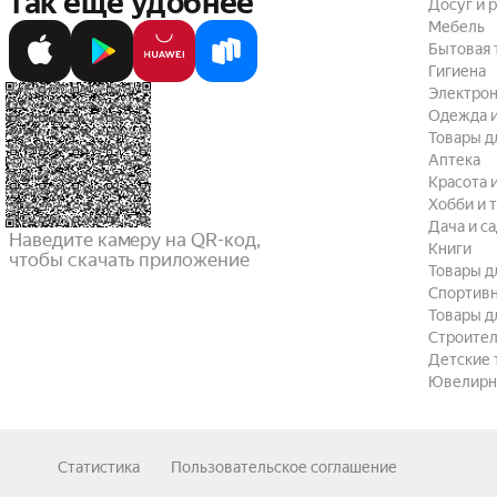
так ещё удобнее
Досуг и 
Мебель
Бытовая 
Гигиена
Электрон
Одежда и
Товары д
Аптека
Красота 
Хобби и 
Дача и с
Наведите камеру на QR-код,

Книги
чтобы скачать приложение
Товары д
Спортив
Товары д
Строител
Детские 
Ювелирн
Статистика
Пользовательское соглашение