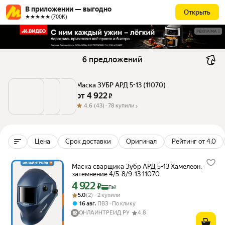
В приложении — выгодно
Открыть
★★★★★ (700К)
РЕКЛАМА
6 предложений
Маска ЗУБР АРД 5-13 (11070)
от 
4 922
 ₽
4.6
(43) ·
78 купили
Цена
Срок доставки
Оригинал
Рейтинг от 4.0
Маска сварщика Зубр АРД 5-13 Хамелеон,
затемнение 4/5-8/9-13 11070
4 922
Цена с картой Яндекс Пэй 4922 ₽ вместо
₽
Пэй
Рейтинг товара: 5.0 из 5
Оценок: (2) · 2 купили
5.0
(2) · 2 купили
,
16 авг
ПВЗ
По клику
ОНЛАЙНТРЕЙД.РУ
4.8