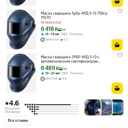
Маска сварщика Зубр АРД 5-13 758гр
11070
Осталось 3 шт
6 418
Цена с картой Яндекс Пэй 6418 ₽ вместо
₽
Пэй
,
18 – 19 авг
ПВЗ
По клику
TehPrime
4.7
Маска сварщика ЗУБР АРД 5-13 с
автоматическим светофильтром
затемнение 4/5-8/9-13 11070
6 489
Цена с картой Яндекс Пэй 6489 ₽ вместо
₽
Пэй
,
19 – 20 авг
ПВЗ
По клику
ИНСТ54
4.8
4.6
43 оценки
19 отзывов
Все отзывы