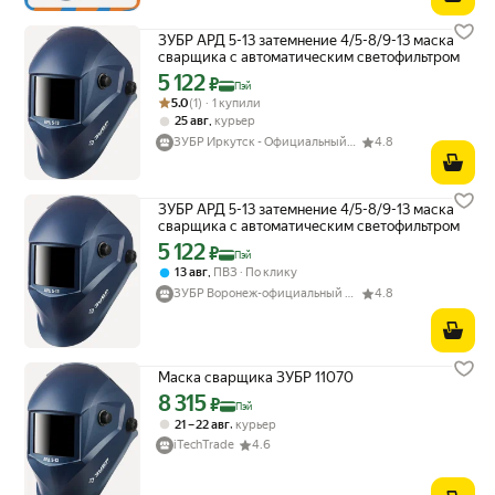
ЗУБР АРД 5-13 затемнение 4/5-8/9-13 маска
сварщика с автоматическим светофильтром
5 122
Цена с картой Яндекс Пэй 5122 ₽ вместо
₽
Пэй
Рейтинг товара: 5.0 из 5
Оценок: (1) · 1 купили
5.0
(1) · 1 купили
,
25 авг
курьер
ЗУБР Иркутск - Официальный магазин
4.8
ЗУБР АРД 5-13 затемнение 4/5-8/9-13 маска
сварщика с автоматическим светофильтром
5 122
Цена с картой Яндекс Пэй 5122 ₽ вместо
₽
Пэй
,
13 авг
ПВЗ
По клику
ЗУБР Воронеж-официальный магазин
4.8
Маска сварщика ЗУБР 11070
8 315
Цена с картой Яндекс Пэй 8315 ₽ вместо
₽
Пэй
,
21 – 22 авг
курьер
iTechTrade
4.6