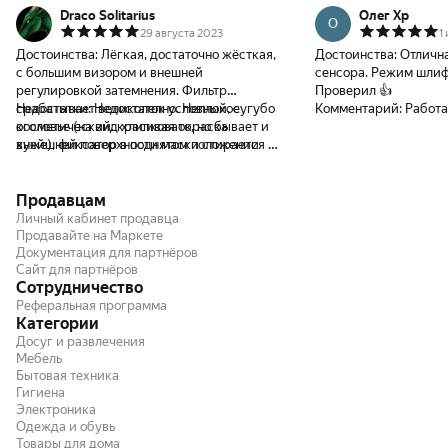
Draco Solitarius
Олег Хр
О
29 августа 2023
1
Достоинства:
Лёгкая, достаточно жёсткая,
Достоинства:
Отлична
с большим визором и внешней
сенсора. Режим шлиф
регулировкой затемнения. Фильтр
Проверил 👍
срабатывает великолепно. Неплохое
Недостатки:
Недостаток условный, сугубо
Комментарий:
Работа
оголовье (на вид хлипковато, но бывает и
косметический: красивая окраска
хуже), фиксатор в поднятом положении
внейшней поверхности маски стирается за
слабоват, но присутствует. Нижняя часть
одно-два касания твёрдыми предметами
закрывает шею.
(особенно на выступающих частях над и
Продавцам
под визором). Пришлось немного
помучаться с настройкой фиксатора
Личный кабинет продавца
маски, то ли он с завода был не совсем
Продавайте на Маркете
Документация для партнёров
корректно собран, то ли в процессе
Сайт для партнёров
транспортировки сбился, пришлось
Сотрудничество
пересобрать, после этого работает чётко.
Реферальная программа
Категории
Досуг и развлечения
Мебель
Бытовая техника
Гигиена
Электроника
Одежда и обувь
Товары для дома