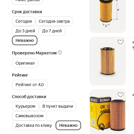
Срок доставки
Сегодня
Сегодня‐завтра
До 3 дней
До 7 дней
Неважно
Проверено Маркетом
Оригинал
Рейтинг
Рейтинг от 4.0
Способ доставки
Курьером
В пункт выдачи
Самовывозом
Доставка по клику
Неважно