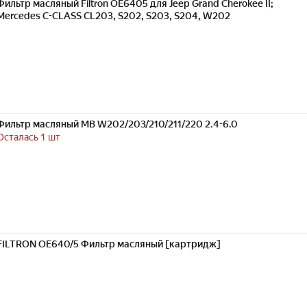
Фильтр масляный Filtron OE6405 для Jeep Grand Cherokee II;
Mercedes C-CLASS CL203, S202, S203, S204, W202
Фильтр масляный MB W202/203/210/211/220 2.4-6.0
Осталась 1 шт
FILTRON OE640/5 Фильтр масляный [картридж]