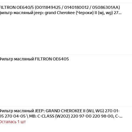
FILTRON OE640/5 (0011849425 / 0140180012 / 05086301AA)
фильтр масляный jeep: grand Cherokee (Чероки) II (wj, wg) 270
01-05 270 04-05
Фильтр масляный FILTRON OE6405
Фильтр масляный JEEP: GRAND CHEROKEE II (WJ, WG) 270 01-
05 270 04-05 \ MB: C-CLASS (W202) 220 97-00 220 98-00, C-
CLASS (W203) 220 00-03 270 00-07 220 00-07 220 01-03
Осталась 1 шт
FILTRON OE640/5 | цена за 1 шт