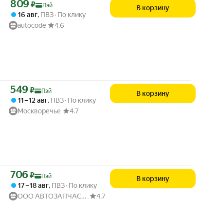
Цена с картой Яндекс Пэй 809 ₽ вместо
809
₽
Пэй
В корзину
16 авг
,
ПВЗ
По клику
autocode
4.6
Цена с картой Яндекс Пэй 549 ₽ вместо
549
₽
Пэй
В корзину
11 – 12 авг
,
ПВЗ
По клику
Москворечье
4.7
Цена с картой Яндекс Пэй 706 ₽ вместо
706
₽
Пэй
В корзину
17 – 18 авг
,
ПВЗ
По клику
ООО АВТОЗАПЧАСТИ52
4.7