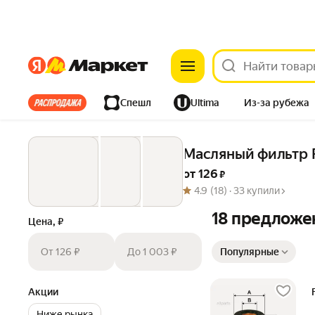
Яндекс
Яндекс
Все хиты
Спешл
Ultima
Из-за рубежа
Дом
Ремонт
Детям
Красота
Электроника
Масляный фильтр 
от 
126
 ₽
4.9
(18) ·
33 купили
18 предложе
Цена, ₽
Сортировка товаров
От 126 ₽
До 1 003 ₽
Популярные
Акции
Ниже рынка