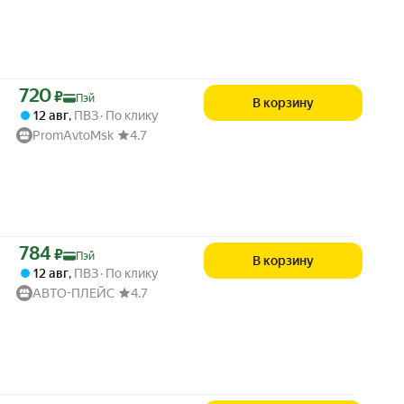
Цена с картой Яндекс Пэй 720 ₽ вместо
720
₽
Пэй
В корзину
12 авг
,
ПВЗ
По клику
PromAvtoMsk
4.7
Цена с картой Яндекс Пэй 784 ₽ вместо
784
₽
Пэй
В корзину
12 авг
,
ПВЗ
По клику
АВТО-ПЛЕЙС
4.7