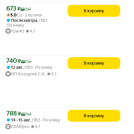
Цена с картой Яндекс Пэй 673 ₽ вместо
673
₽
Пэй
В корзину
Рейтинг товара: 5.0 из 5
Оценок: (2) · 2 купили
5.0
(2) · 2 купили
Послезавтра
,
ПВЗ
По клику
10w40
4.7
Цена с картой Яндекс Пэй 740 ₽ вместо
740
₽
Пэй
В корзину
12 авг
,
ПВЗ
По клику
ИП Козодоев С.А.
4.7
Цена с картой Яндекс Пэй 788 ₽ вместо
788
₽
Пэй
В корзину
14 – 15 авг
,
ПВЗ
По клику
CARiDpro
4.7