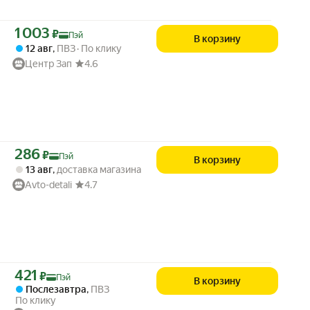
Цена с картой Яндекс Пэй 1003 ₽ вместо
1 003
₽
Пэй
В корзину
12 авг
,
ПВЗ
По клику
Центр Зап
4.6
Цена с картой Яндекс Пэй 286 ₽ вместо
286
₽
Пэй
В корзину
13 авг
,
доставка магазина
Avto-detali
4.7
Цена с картой Яндекс Пэй 421 ₽ вместо
421
₽
Пэй
В корзину
Послезавтра
,
ПВЗ
По клику