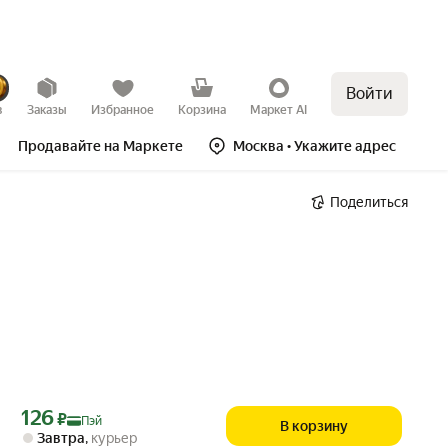
Войти
в
Заказы
Избранное
Корзина
Маркет AI
Продавайте на Маркете
Москва
• Укажите адрес
Поделиться
Цена с картой Яндекс Пэй 126 ₽ вместо
126
₽
Пэй
В корзину
Завтра
,
курьер