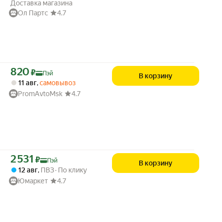
Доставка магазина
Ол Партс
4.7
Цена с картой Яндекс Пэй 820 ₽ вместо
820
₽
Пэй
В корзину
11 авг
,
самовывоз
PromAvtoMsk
4.7
Цена с картой Яндекс Пэй 2531 ₽ вместо
2 531
₽
Пэй
В корзину
12 авг
,
ПВЗ
По клику
Юмаркет
4.7