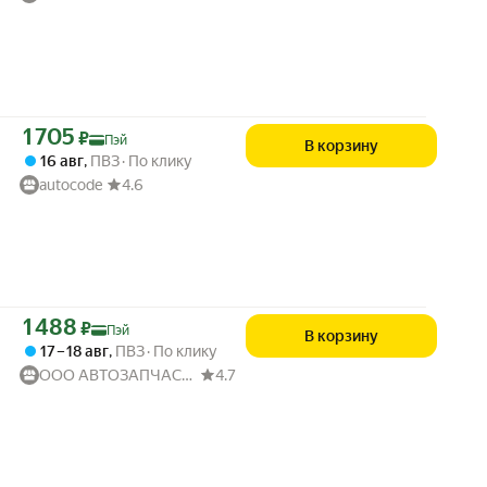
Цена с картой Яндекс Пэй 1705 ₽ вместо
1 705
₽
Пэй
В корзину
16 авг
,
ПВЗ
По клику
autocode
4.6
Цена с картой Яндекс Пэй 1488 ₽ вместо
1 488
₽
Пэй
В корзину
17 – 18 авг
,
ПВЗ
По клику
ООО АВТОЗАПЧАСТИ52
4.7