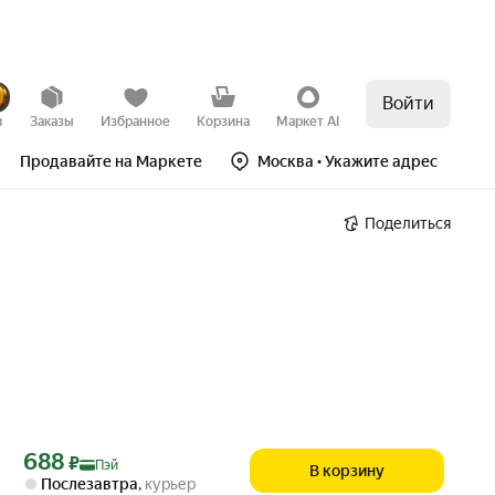
Войти
в
Заказы
Избранное
Корзина
Маркет AI
Продавайте на Маркете
Москва
• Укажите адрес
Поделиться
Цена с картой Яндекс Пэй 688 ₽ вместо
688
₽
Пэй
В корзину
Послезавтра
,
курьер