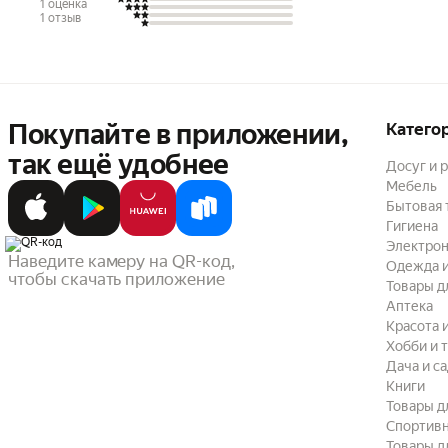
1 оценка
1 отзыв
Покупайте в приложении,
Катего
так ещё удобнее
Досуг и 
Мебель
Бытовая 
Гигиена
Электрон
Наведите камеру на QR-код,

Одежда и
чтобы скачать приложение
Товары д
Аптека
Красота 
Хобби и 
Дача и с
Книги
Товары д
Спортив
Товары д