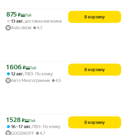
Цена с картой Яндекс Пэй 875 ₽ вместо
875
₽
Пэй
В корзину
13 авг
,
доставка магазина
Avto-detali
4.7
Цена с картой Яндекс Пэй 1606 ₽ вместо
1 606
₽
Пэй
В корзину
12 авг
,
ПВЗ
По клику
Авто Многогранник
4.5
Цена с картой Яндекс Пэй 1528 ₽ вместо
1 528
₽
Пэй
В корзину
16 – 17 авг
,
ПВЗ
По клику
GOODKOFF
4.7