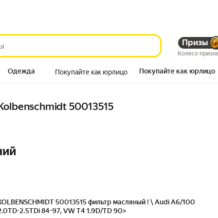
Призы
Колесо призо
Одежда
Покупайте как юрлицо
Покупайте как юрлицо
Продукты
Kolbenschmidt 50013515
ний
KOLBENSCHMIDT 50013515 фильтр масляный ! \ Audi A6/100
2.0TD-2.5TDi 84-97, VW T4 1.9D/TD 90>