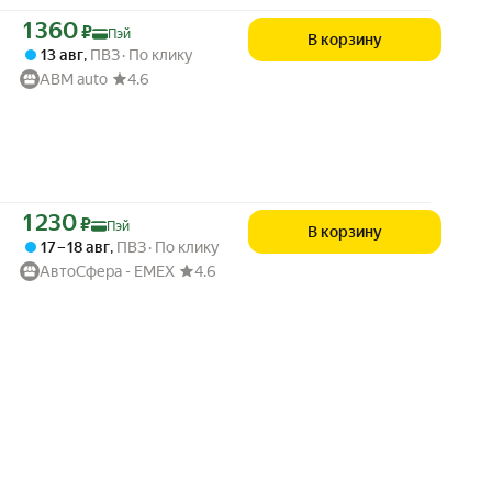
Цена с картой Яндекс Пэй 1360 ₽ вместо
1 360
₽
Пэй
В корзину
13 авг
,
ПВЗ
По клику
ABM auto
4.6
Цена с картой Яндекс Пэй 1230 ₽ вместо
1 230
₽
Пэй
В корзину
17 – 18 авг
,
ПВЗ
По клику
АвтоСфера - ЕМЕХ
4.6