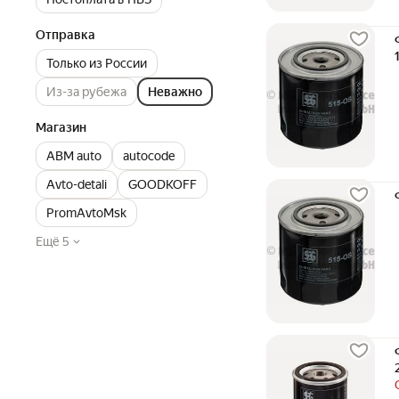
Отправка
Только из России
Из-за рубежа
Неважно
Магазин
ABM auto
autocode
Avto-detali
GOODKOFF
PromAvtoMsk
Ещё 5