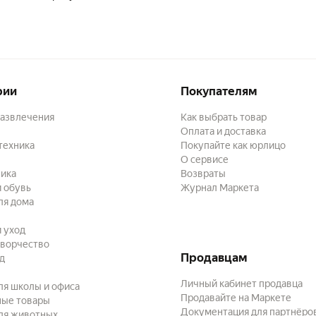
рии
Покупателям
развлечения
Как выбрать товар
Оплата и доставка
техника
Покупайте как юрлицо
О сервисе
ика
Возвраты
 обувь
Журнал Маркета
ля дома
и уход
творчество
Продавцам
ад
Личный кабинет продавца
ля школы и офиса
Продавайте на Маркете
ные товары
Документация для партнёро
ля животных