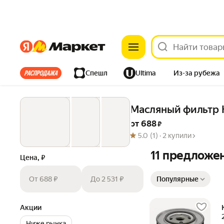
Яндекс
Яндекс
Все хиты
Спешл
Ultima
Из-за рубежа
Дом
Ремонт
Детям
Красота
Электроника
Масляный фильтр 
от 
688
 ₽
5.0
(1) ·
2 купили
11 предложе
Цена, ₽
Сортировка товаров
От 688 ₽
До 2 531 ₽
Популярные
Акции
Ниже рынка